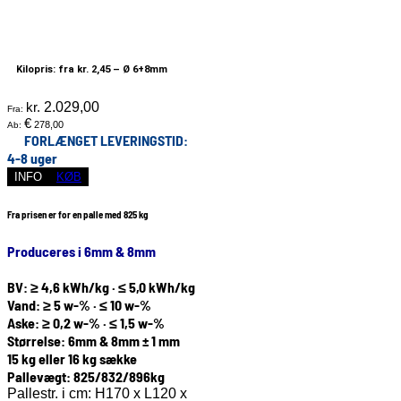
Kilopris: fra kr. 2,45 –
Ø 6+8mm
kr.
2.029,00
Fra:
€
278,00
Ab:
FORLÆNGET LEVERINGSTID:
4-8 uger
INFO
KØB
Fra prisen er for en palle med 825 kg
Produceres i 6mm & 8mm
BV: ≥ 4,6 kWh/kg · ≤ 5,0 kWh/kg
Vand: ≥ 5 w-% · ≤ 10 w-%
Aske: ≥ 0,2 w-% · ≤ 1,5 w-%
Størrelse: 6mm & 8mm ± 1 mm
15 kg eller 16 kg sække
Pallevægt: 825/832/896kg
Pallestr. i cm: H170 x L120 x