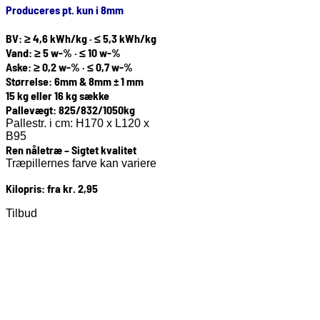
Produceres pt. kun i 8mm
BV: ≥ 4,6 kWh/kg · ≤ 5,3 kWh/kg
Vand: ≥ 5 w-% · ≤ 10 w-%
Aske: ≥ 0,2 w-% · ≤ 0,7 w-%
Størrelse: 6mm & 8mm ± 1 mm
15 kg eller 16 kg sække
Pallevægt: 825/832/1050kg
Pallestr. i cm: H170 x L120 x
B95
Ren nåletræ – Sigtet kvalitet
Træpillernes farve kan variere
Kilopris: fra kr. 2,95
Tilbud