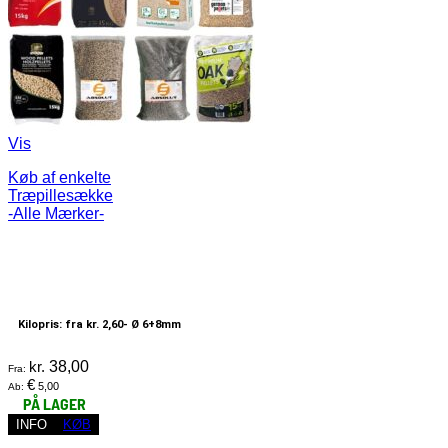
Vis
Køb af enkelte
Træpillesække
-Alle Mærker-
Kilopris: fra kr. 2,60-
Ø 6+8mm
kr.
38,00
Fra:
€
5,00
Ab:
PÅ LAGER
INFO
KØB