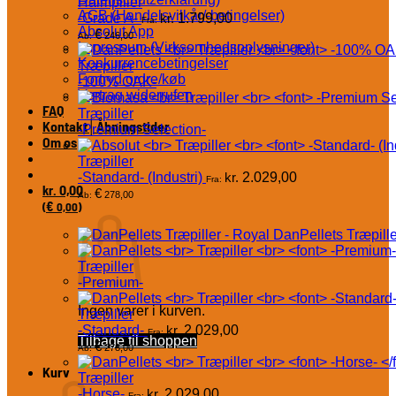
Halmpiller
AGB (Handelsvilkår/-betingelser)
-Grade A-
kr.
1.799,00
Fra:
Absolut App
€
246,00
Ab:
Impressum (Virksomhedsoplysninger)
Konkurrencebetingelser
Træpiller
Fortryd ordre/køb
-100% OAK-
Vertrag widerrufen
FAQ
Træpiller
Kontakt│Åbningstider
-Premium Selection-
Om os
Træpiller
-Standard- (Industri)
kr.
2.029,00
Fra:
0,00
kr.
€
278,00
Ab:
€
(
0,00
)
DanPellets Træpille
Træpiller
-Premium-
Ingen varer i kurven.
Træpiller
-Standard-
kr.
2.029,00
Fra:
Tilbage til shoppen
€
278,00
Ab:
Kurv
Træpiller
-Horse-
kr.
2.029,00
Fra: