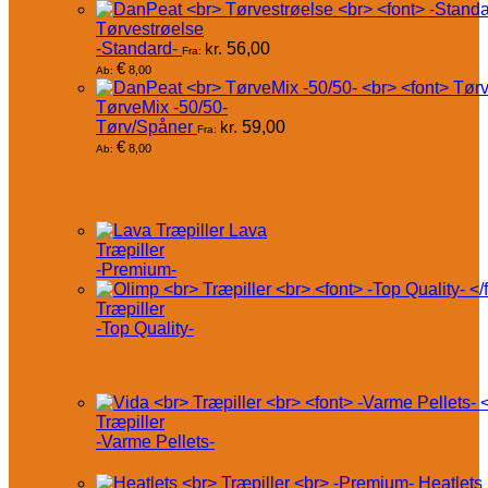
Tørvestrøelse
-Standard-
kr.
56,00
Fra:
€
8,00
Ab:
TørveMix -50/50-
Tørv/Spåner
kr.
59,00
Fra:
€
8,00
Ab:
Lava
Træpiller
-Premium-
Træpiller
-Top Quality-
Træpiller
-Varme Pellets-
Heatlets