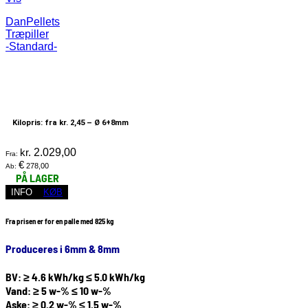
DanPellets
Træpiller
-Standard-
Kilopris: fra kr. 2,45 –
Ø 6+8mm
kr.
2.029,00
Fra:
€
278,00
Ab:
PÅ LAGER
INFO
KØB
Fra prisen er for en palle med 825 kg
Produceres i 6mm & 8mm
BV: ≥ 4.6 kWh/kg ≤ 5.0 kWh/kg
Vand: ≥ 5 w-% ≤ 10 w-%
Aske: ≥ 0.2 w-% ≤ 1.5 w-%