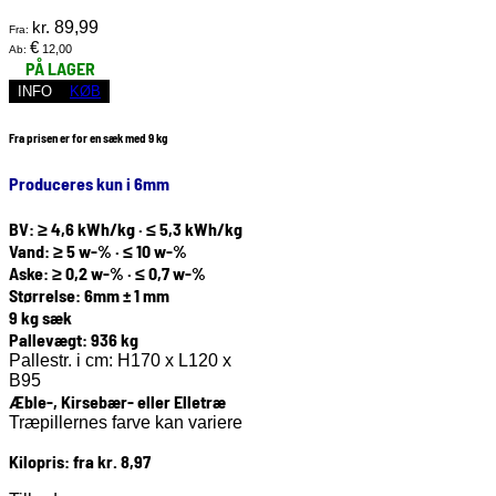
kr.
89,99
Fra:
€
12,00
Ab:
PÅ LAGER
INFO
KØB
Fra prisen er for en sæk med 9 kg
Produceres kun i 6mm
BV: ≥ 4,6 kWh/kg · ≤ 5,3 kWh/kg
Vand: ≥ 5 w-% · ≤ 10 w-%
Aske: ≥ 0,2 w-% · ≤ 0,7 w-%
Størrelse: 6mm ± 1 mm
9 kg sæk
Pallevægt: 936 kg
Pallestr. i cm: H170 x L120 x
B95
Æble-, Kirsebær- eller Elletræ
Træpillernes farve kan variere
Kilopris: fra kr. 8,97