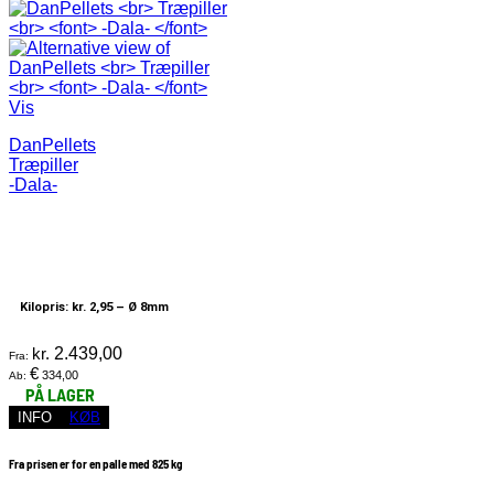
Vis
DanPellets
Træpiller
-Dala-
Kilopris: kr. 2,95 –
Ø 8mm
kr.
2.439,00
Fra:
€
334,00
Ab:
PÅ LAGER
INFO
KØB
Fra prisen er for en palle med 825 kg