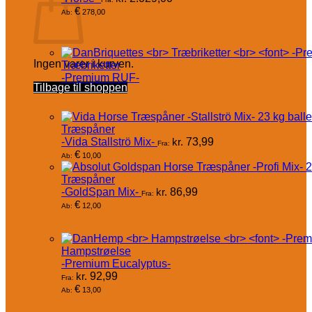
€
278,00
Ab:
Ingen varer i kurven.
Træbriketter
-Premium RUF-
Tilbage til shoppen
Træspåner
-Vida Stallströ Mix-
kr.
73,99
Fra:
€
10,00
Ab:
Træspåner
-GoldSpan Mix-
kr.
86,99
Fra:
€
12,00
Ab:
Hampstrøelse
-Premium Eucalyptus-
kr.
92,99
Fra:
€
13,00
Ab: