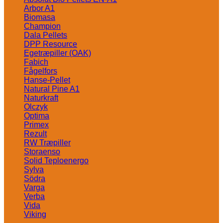
Arbor A1
Biomasa
Champion
Dala Pellets
DPP Resource
Egetræpiller (OAK)
Fabich
Fågelfors
Hanse-Pellet
Natural Pine A1
Naturkraft
Olczyk
Optima
Primex
Rezult
RW Træpiller
Storaenso
Solid Teploenergo
Sylva
Södra
Varga
Verba
Vida
Viking