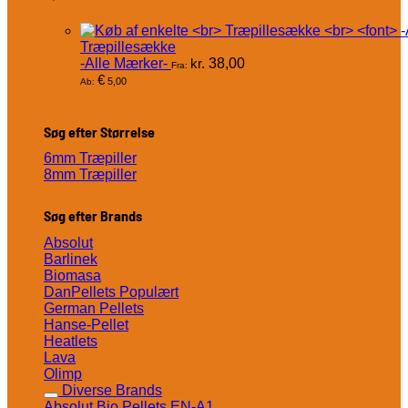
Træpillesække
-Alle Mærker-
kr.
38,00
Fra:
€
5,00
Ab:
Søg efter Størrelse
6mm Træpiller
8mm Træpiller
Søg efter Brands
Absolut
Barlinek
Biomasa
DanPellets
German Pellets
Hanse-Pellet
Heatlets
Lava
Olimp
Diverse Brands
Absolut Bio Pellets EN-A1