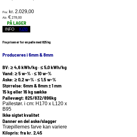
kr.
2.029,00
Fra:
€
278,00
Ab:
PÅ LAGER
INFO
KØB
Fra prisen er for en palle med 825 kg
Produceres i 6mm & 8mm
BV: ≥ 4,6 kWh/kg · ≤ 5,0 kWh/kg
Vand: ≥ 5 w-% · ≤ 10 w-%
Aske: ≥ 0,2 w-% · ≤ 1,5 w-%
Størrelse: 6mm & 8mm ± 1 mm
15 kg eller 16 kg sække
Pallevægt: 825/832/896kg
Pallestør. i cm: H170 x L120 x
B95
Ikke sigtet kvalitet
Danner en del aske/slagger
Træpillernes farve kan variere
Kilopris: fra kr. 2,45