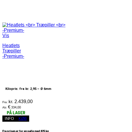
Vis
Heatlets
Træpiller
-Premium-
Kilopris: fra kr. 2,95 –
Ø 6mm
kr.
2.439,00
Fra:
€
334,00
Ab:
PÅ LAGER
INFO
KØB
Fra prisen er for en palle med 825 kg