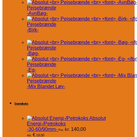
Pejsebrænde
-AvnBøg-
Pejsebrænde
-Birk-
Pejsebrænde
-Bøg-
Pejsebrænde
-Eg-
Pejsebrænde
-Mix Blandet Løv-
Energikoks
Absolut
Energi-/Petrokoks
-30-60/90mm-
kr.
140,00
Fra:
€
19,00
Ab: