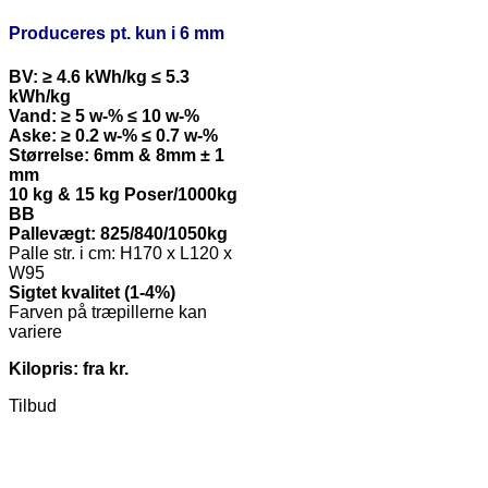
Produceres pt. kun i 6 mm
BV: ≥ 4.6 kWh/kg ≤ 5.3
kWh/kg
Vand: ≥ 5 w-% ≤ 10 w-%
Aske: ≥ 0.2 w-% ≤ 0.7 w-%
Størrelse: 6mm & 8mm ± 1
mm
10 kg & 15 kg Poser/1000kg
BB
Pallevægt: 825/840/1050kg
Palle str. i cm: H170 x L120 x
W95
Sigtet kvalitet (1-4%)
Farven på træpillerne kan
variere
Kilopris: fra kr.
Tilbud