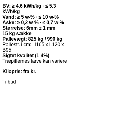
BV: ≥ 4,6 kWh/kg · ≤ 5,3
kWh/kg
Vand: ≥ 5 w-% · ≤ 10 w-%
Aske: ≥ 0,2 w-% · ≤ 0,7 w-%
Størrelse: 6mm ± 1 mm
15 kg sække
Pallevægt: 825 kg / 990 kg
Pallestr. i cm: H165 x L120 x
B95
Sigtet kvalitet (1-4%)
Træpillernes farve kan variere
Kilopris: fra kr.
Tilbud