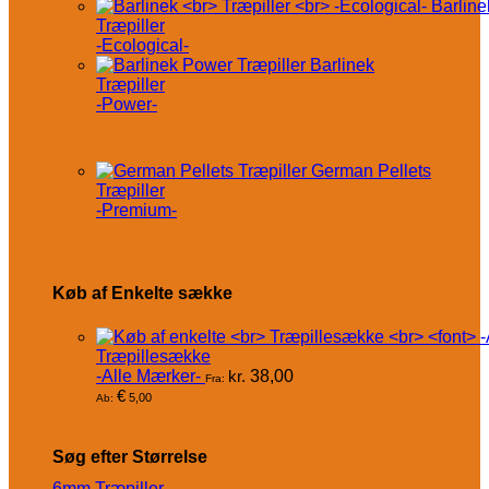
Barline
Træpiller
-Ecological-
Barlinek
Træpiller
-Power-
German Pellets
Træpiller
-Premium-
Køb af Enkelte sække
Træpillesække
-Alle Mærker-
kr.
38,00
Fra:
€
5,00
Ab:
Søg efter Størrelse
6mm Træpiller