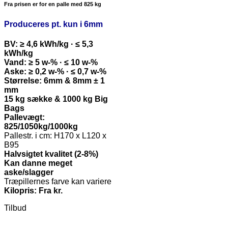
Fra prisen er for en palle med 825 kg
Produceres pt. kun i 6mm
BV: ≥ 4,6 kWh/kg · ≤ 5,3
kWh/kg
Vand: ≥ 5 w-% · ≤ 10 w-%
Aske: ≥ 0,2 w-% · ≤ 0,7 w-%
Størrelse: 6mm & 8mm ± 1
mm
15 kg sække & 1000 kg Big
Bags
Pallevægt:
825/1050kg/1000kg
Pallestr. i cm: H170 x L120 x
B95
Halvsigtet kvalitet (2-8%)
Kan danne meget
aske/slagger
Træpillernes farve kan variere
Kilopris: Fra kr.
Tilbud