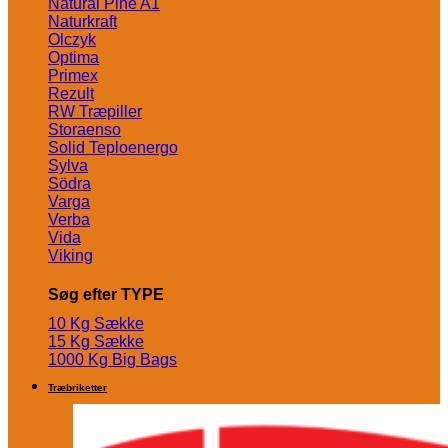
Natural Pine A1
Naturkraft
Olczyk
Optima
Primex
Rezult
RW Træpiller
Storaenso
Solid Teploenergo
Sylva
Södra
Varga
Verba
Vida
Viking
Søg efter TYPE
10 Kg Sække
15 Kg Sække
1000 Kg Big Bags
Træbriketter