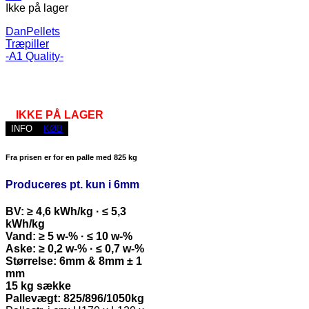
Ikke på lager
DanPellets
Træpiller
-A1 Quality-
IKKE PÅ LAGER
INFO
KØB
Fra prisen er for en palle med 825 kg
Produceres pt. kun i 6mm
BV: ≥ 4,6 kWh/kg · ≤ 5,3
kWh/kg
Vand: ≥ 5 w-% · ≤ 10 w-%
Aske: ≥ 0,2 w-% · ≤ 0,7 w-%
Størrelse: 6mm & 8mm ± 1
mm
15 kg sække
Pallevægt: 825/896/1050kg