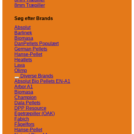
8mm Træpiller
Søg efter Brands
Absolut
Barlinek
Biomasa
DanPellets
German Pellets
Hanse-Pellet
Heatlets
Lava
Olimp
Diverse Brands
Absolut Bio Pellets EN-A1
Arbor A1
Biomasa
Champion
Dala Pellets
DPP Resource
Egetræpiller (OAK)
Fabich
Fågelfors
Hanse-Pellet