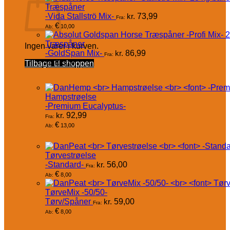
Træspåner
-Vida Stallströ Mix-
kr.
73,99
Fra:
€
10,00
Ab:
Træspåner
Ingen varer i kurven.
-GoldSpan Mix-
kr.
86,99
Fra:
€
Tilbage til shoppen
12,00
Ab:
Hampstrøelse
-Premium Eucalyptus-
kr.
92,99
Fra:
€
13,00
Ab:
Tørvestrøelse
-Standard-
kr.
56,00
Fra:
€
8,00
Ab:
TørveMix -50/50-
Tørv/Spåner
kr.
59,00
Fra:
€
8,00
Ab: