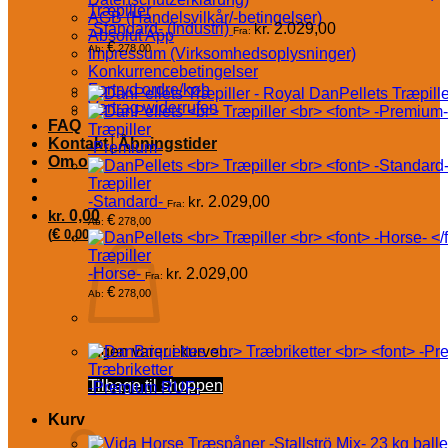
Træpiller
AGB (Handelsvilkår/-betingelser)
-Standard- (Industri)
kr.
2.029,00
Fra:
Absolut App
€
278,00
Ab:
Impressum (Virksomhedsoplysninger)
Konkurrencebetingelser
Fortryd ordre/køb
DanPellets Træpille
Vertrag widerrufen
FAQ
Træpiller
Kontakt│Åbningstider
-Premium-
Om os
Træpiller
-Standard-
kr.
2.029,00
Fra:
kr.
0,00
€
278,00
Ab:
€
(
0,00
)
Træpiller
-Horse-
kr.
2.029,00
Fra:
€
278,00
Ab:
Ingen varer i kurven.
Træbriketter
Tilbage til shoppen
-Premium RUF-
Kurv