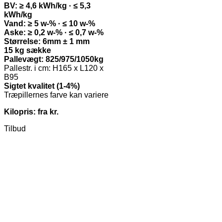
BV: ≥ 4,6 kWh/kg · ≤ 5,3
kWh/kg
Vand: ≥ 5 w-% · ≤ 10 w-%
Aske: ≥ 0,2 w-% · ≤ 0,7 w-%
Størrelse: 6mm ± 1 mm
15 kg sække
Pallevægt: 825/975/1050kg
Pallestr. i cm: H165 x L120 x
B95
Sigtet kvalitet (1-4%)
Træpillernes farve kan variere
Kilopris: fra kr.
Tilbud