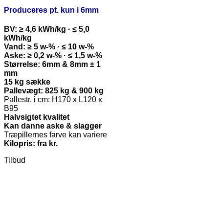
Produceres pt. kun i 6mm
BV: ≥ 4,6 kWh/kg · ≤ 5,0
kWh/kg
Vand: ≥ 5 w-% · ≤ 10 w-%
Aske: ≥ 0,2 w-% · ≤ 1,5 w-%
Størrelse: 6mm & 8mm ± 1
mm
15 kg sække
Pallevægt: 825 kg & 900 kg
Pallestr. i cm: H170 x L120 x
B95
Halvsigtet kvalitet
Kan danne aske & slagger
Træpillernes farve kan variere
Kilopris: fra kr.
Tilbud