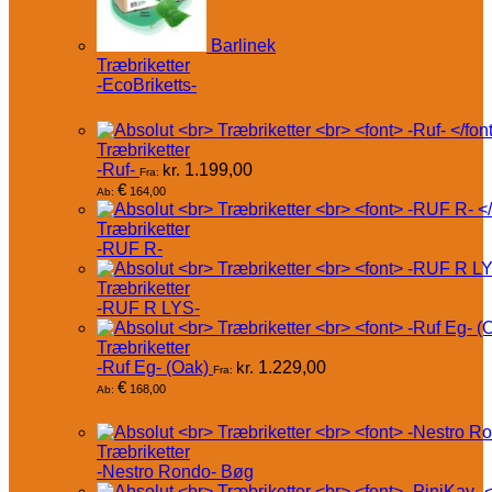
Barlinek
Træbriketter
-EcoBriketts-
Træbriketter
-Ruf-
kr.
1.199,00
Fra:
€
164,00
Ab:
Træbriketter
-RUF R-
Træbriketter
-RUF R LYS-
Træbriketter
-Ruf Eg- (Oak)
kr.
1.229,00
Fra:
€
168,00
Ab:
Træbriketter
-Nestro Rondo- Bøg