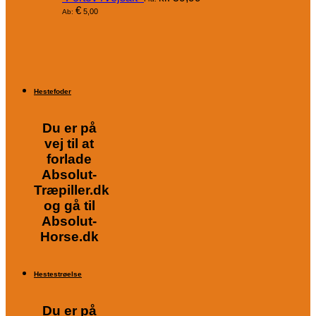
€
5,00
Ab:
Hestefoder
Du er på
vej til at
forlade
Absolut-
Træpiller.dk
og gå til
Absolut-
Horse.dk
Hestestrøelse
Du er på