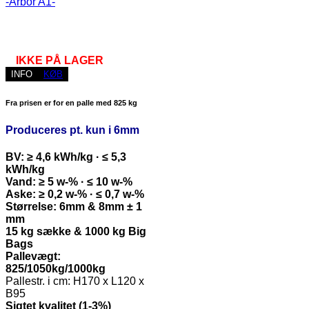
-Arbor A1-
IKKE PÅ LAGER
INFO
KØB
Fra prisen er for en palle med 825 kg
Produceres pt. kun i 6mm
BV: ≥ 4,6 kWh/kg · ≤ 5,3
kWh/kg
Vand: ≥ 5 w-% · ≤ 10 w-%
Aske: ≥ 0,2 w-% · ≤ 0,7 w-%
Størrelse: 6mm & 8mm ± 1
mm
15 kg sække & 1000 kg Big
Bags
Pallevægt:
825/1050kg/1000kg
Pallestr. i cm: H170 x L120 x
B95
Sigtet kvalitet (1-3%)