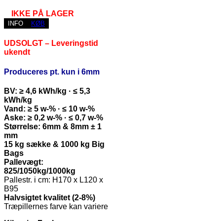
IKKE PÅ LAGER
INFO
KØB
UDSOLGT – Leveringstid
ukendt
Produceres pt. kun i 6mm
BV: ≥ 4,6 kWh/kg · ≤ 5,3
kWh/kg
Vand: ≥ 5 w-% · ≤ 10 w-%
Aske: ≥ 0,2 w-% · ≤ 0,7 w-%
Størrelse: 6mm & 8mm ± 1
mm
15 kg sække & 1000 kg Big
Bags
Pallevægt:
825/1050kg/1000kg
Pallestr. i cm: H170 x L120 x
B95
Halvsigtet kvalitet (2-8%)
Træpillernes farve kan variere