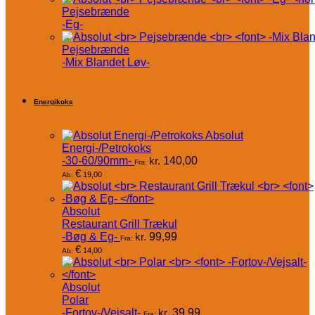
Pejsebrænde
-Eg-
Pejsebrænde
-Mix Blandet Løv-
Energikoks
Absolut
Energi-/Petrokoks
-30-60/90mm-
kr.
140,00
Fra:
€
19,00
Ab:
Absolut
Restaurant Grill Trækul
-Bøg & Eg-
kr.
99,99
Fra:
€
14,00
Ab:
Absolut
Polar
-Fortov-/Vejsalt-
kr.
39,99
Fra: