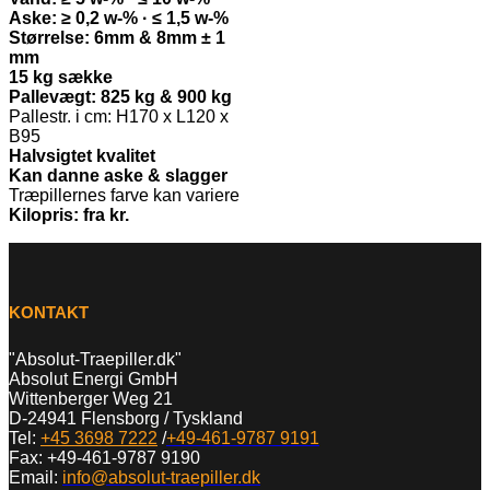
Aske: ≥ 0,2 w-% · ≤ 1,5 w-%
Størrelse: 6mm & 8mm ± 1
mm
15 kg sække
Pallevægt: 825 kg & 900 kg
Pallestr. i cm: H170 x L120 x
B95
Halvsigtet kvalitet
Kan danne aske & slagger
Træpillernes farve kan variere
Kilopris: fra kr.
KONTAKT
"Absolut-Traepiller.dk"
Absolut Energi GmbH
Wittenberger Weg 21
D-24941 Flensborg / Tyskland
Tel:
+45 3698 7222
/
+49-461-9787 9191
Fax: +49-461-9787 9190
Email:
info@absolut-traepiller.dk