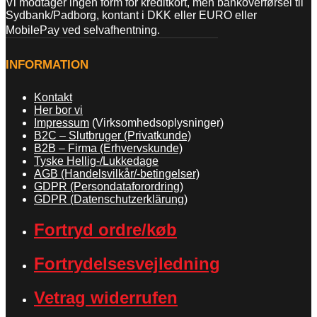
Vi modtager ingen form for kreditkort, men bankoverførsel til
Sydbank/Padborg, kontant i DKK eller EURO eller
MobilePay ved selvafhentning.
INFORMATION
Kontakt
Her bor vi
Impressum
(Virksomhedsoplysninger)
B2C – Slutbruger (Privatkunde)
B2B – Firma (Erhvervskunde)
Tyske Hellig-/Lukkedage
AGB (Handelsvilkår/-betingelser)
GDPR (Persondataforordring)
GDPR (Datenschutzerklärung)
Fortryd ordre/køb
Fortrydelsesvejledning
Vetrag widerrufen