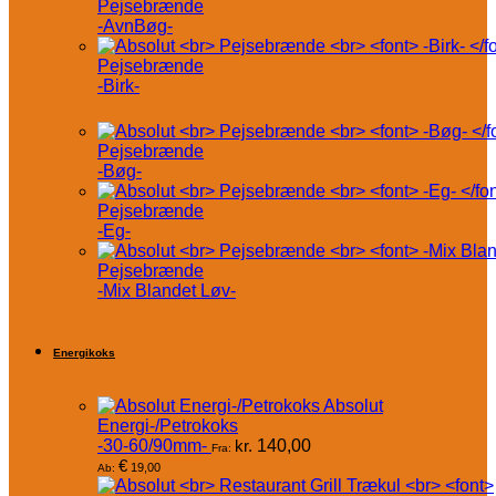
Pejsebrænde
-AvnBøg-
Pejsebrænde
-Birk-
Pejsebrænde
-Bøg-
Pejsebrænde
-Eg-
Pejsebrænde
-Mix Blandet Løv-
Energikoks
Absolut
Energi-/Petrokoks
-30-60/90mm-
kr.
140,00
Fra:
€
19,00
Ab: