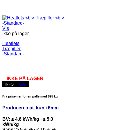
Vis
Ikke på lager
Heatlets
Træpiller
-Standard-
IKKE PÅ LAGER
INFO
KØB
Fra prisen er for en palle med 825 kg
Produceres pt. kun i 6mm
BV: ≥ 4,6 kWh/kg · ≤ 5,0
kWh/kg
Vand: ≥ 5 w-% · ≤ 10 w-%