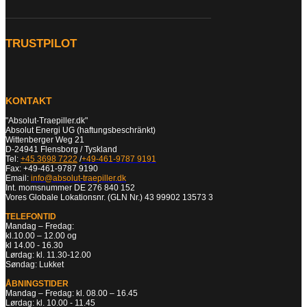
TRUSTPILOT
KONTAKT
"Absolut-Traepiller.dk"
Absolut Energi UG (haftungsbeschränkt)
Wittenberger Weg 21
D-24941 Flensborg / Tyskland
Tel:
+45 3698 7222
/
+49-461-9787 9191
Fax: +49-461-9787 9190
Email:
info@absolut-traepiller.dk
Int. momsnummer DE 276 840 152
Vores Globale Lokationsnr. (GLN Nr.) 43 99902 13573 3
TELEFONTID
Mandag – Fredag:
kl.10.00 – 12.00 og
kl 14.00 - 16.30
Lørdag: kl. 11.30-12.00
Søndag: Lukket
ÅBNINGSTIDER
Mandag – Fredag: kl. 08.00 – 16.45
Lørdag: kl. 10.00 - 11.45