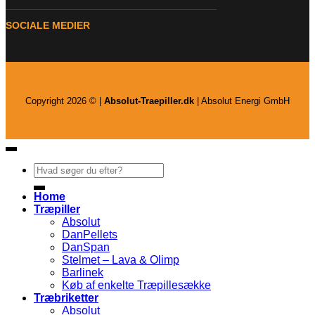
SOCIALE MEDIER
Copyright 2026 © |
Absolut-Traepiller.dk
| Absolut Energi GmbH
Søg
efter:
Home
Træpiller
Absolut
DanPellets
DanSpan
Stelmet – Lava & Olimp
Barlinek
Køb af enkelte Træpillesække
Træbriketter
Absolut