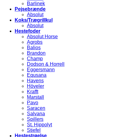
Barlinek
Pejsebrænde
Absolut
Koks/Trægrillkul
Absolut
Hestefoder
Absolut Horse
Agrobs
Balios
Brandon
Champ
Dodson & Horrell
Eggersmann
Equsana
Havens
Höveler
Krafft
Marstall
Pavo
Saracen
Salvana
Spillers
St. Hippolyt
Stiefel
Hestestrøelse