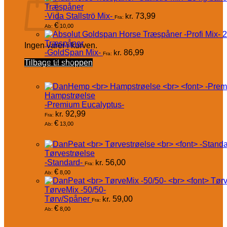
Træspåner
-Vida Stallströ Mix-
kr.
73,99
Fra:
€
10,00
Ab:
Træspåner
Ingen varer i kurven.
-GoldSpan Mix-
kr.
86,99
Fra:
€
Tilbage til shoppen
12,00
Ab:
Hampstrøelse
-Premium Eucalyptus-
kr.
92,99
Fra:
€
13,00
Ab:
Tørvestrøelse
-Standard-
kr.
56,00
Fra:
€
8,00
Ab:
TørveMix -50/50-
Tørv/Spåner
kr.
59,00
Fra:
€
8,00
Ab: