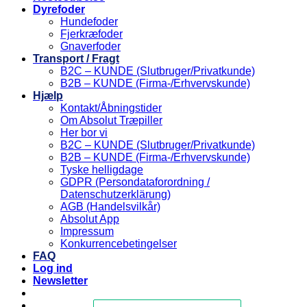
Dyrefoder
Hundefoder
Fjerkræfoder
Gnaverfoder
Transport / Fragt
B2C – KUNDE (Slutbruger/Privatkunde)
B2B – KUNDE (Firma-/Erhvervskunde)
Hjælp
Kontakt/Åbningstider
Om Absolut Træpiller
Her bor vi
B2C – KUNDE (Slutbruger/Privatkunde)
B2B – KUNDE (Firma-/Erhvervskunde)
Tyske helligdage
GDPR (Persondataforordning /
Datenschutzerklärung)
AGB (Handelsvilkår)
Absolut App
Impressum
Konkurrencebetingelser
FAQ
Log ind
Newsletter