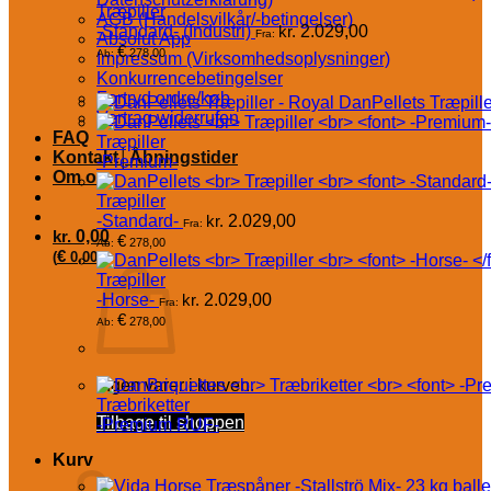
Træpiller
AGB (Handelsvilkår/-betingelser)
-Standard- (Industri)
kr.
2.029,00
Fra:
Absolut App
€
278,00
Ab:
Impressum (Virksomhedsoplysninger)
Konkurrencebetingelser
Fortryd ordre/køb
DanPellets Træpille
Vertrag widerrufen
FAQ
Træpiller
Kontakt│Åbningstider
-Premium-
Om os
Træpiller
-Standard-
kr.
2.029,00
Fra:
kr.
0,00
€
278,00
Ab:
€
(
0,00
)
Træpiller
-Horse-
kr.
2.029,00
Fra:
€
278,00
Ab:
Ingen varer i kurven.
Træbriketter
Tilbage til shoppen
-Premium RUF-
Kurv