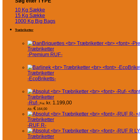
Søg efter TYPE
10 Kg Sække
15 Kg Sække
1000 Kg Big Bags
Træbriketter
Træbriketter
-Premium RUF-
Træbriketter
-EcoBriketts-
Træbriketter
-Ruf-
kr.
1.199,00
Fra:
€
164,00
Ab:
Træbriketter
-RUF R-
Træbriketter