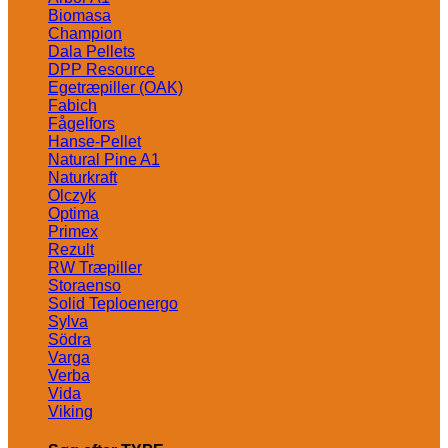
Biomasa
Champion
Dala Pellets
DPP Resource
Egetræpiller (OAK)
Fabich
Fågelfors
Hanse-Pellet
Natural Pine A1
Naturkraft
Olczyk
Optima
Primex
Rezult
RW Træpiller
Storaenso
Solid Teploenergo
Sylva
Södra
Varga
Verba
Vida
Viking