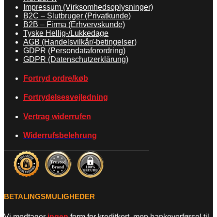
Impressum (Virksomhedsoplysninger)
B2C – Slutbruger (Privatkunde)
B2B – Firma (Erhvervskunde)
Tyske Hellig-/Lukkedage
AGB (Handelsvilkår/-betingelser)
GDPR (Persondataforordring)
GDPR (Datenschutzerklärung)
Fortryd ordre/køb
Fortrydelsesvejledning
Vertrag widerrufen
Widerrufsbelehrung
BETALINGSMULIGHEDER
Vi modtager
ingen
form for kreditkort, men bankoverførsel til