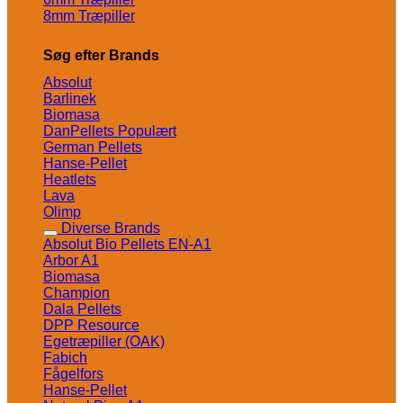
8mm Træpiller
Søg efter Brands
Absolut
Barlinek
Biomasa
DanPellets
German Pellets
Hanse-Pellet
Heatlets
Lava
Olimp
Diverse Brands
Absolut Bio Pellets EN-A1
Arbor A1
Biomasa
Champion
Dala Pellets
DPP Resource
Egetræpiller (OAK)
Fabich
Fågelfors
Hanse-Pellet