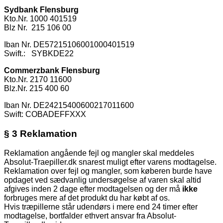
Sydbank Flensburg
Kto.Nr. 1000 401519
Blz Nr. 215 106 00
Iban Nr. DE57215106001000401519
Swift.: SYBKDE22
Commerzbank Flensburg
Kto.Nr. 2170 11600
Blz.Nr. 215 400 60
Iban Nr. DE24215400600217011600
Swift: COBADEFFXXX
§ 3 Reklamation
Reklamation angående fejl og mangler skal meddeles
Absolut-Traepiller.dk snarest muligt efter varens modtagelse.
Reklamation over fejl og mangler, som køberen burde have
opdaget ved sædvanlig undersøgelse af varen skal altid
afgives inden 2 dage efter modtagelsen og der må
ikke
forbruges mere af det produkt du har købt af os.
Hvis træpillerne står udendørs i mere end 24 timer efter
modtagelse, bortfalder ethvert ansvar fra Absolut-