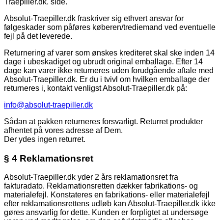
Traepiller.dk. side.
Absolut-Traepiller.dk fraskriver sig ethvert ansvar for
følgeskader som påføres køberen/trediemand ved eventuelle
fejl på det leverede.
Returnering af varer som ønskes krediteret skal ske inden 14
dage i ubeskadiget og ubrudt original emballage. Efter 14
dage kan varer ikke returneres uden forudgående aftale med
Absolut-Traepiller.dk. Er du i tvivl om hvilken emballage der
returneres i, kontakt venligst Absolut-Traepiller.dk på:
info@absolut-traepiller.dk
Sådan at pakken returneres forsvarligt. Returret produkter
afhentet på vores adresse af Dem.
Der ydes ingen returret.
§ 4 Reklamationsret
Absolut-Traepiller.dk yder 2 års reklamationsret fra
fakturadato. Reklamationsretten dækker fabrikations- og
materialefejl. Konstateres en fabrikations- eller materialefejl
efter reklamationsrettens udløb kan Absolut-Traepiller.dk ikke
gøres ansvarlig for dette. Kunden er forpligtet at undersøge