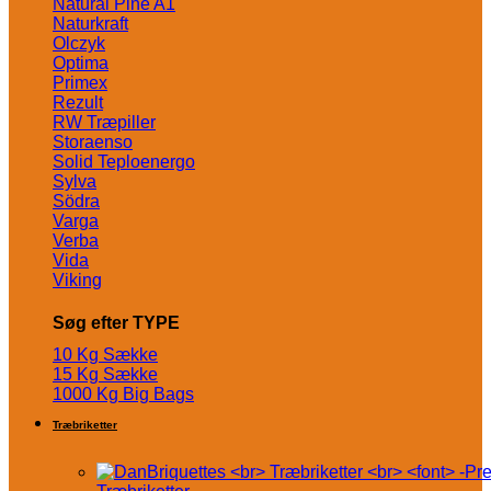
Natural Pine A1
Naturkraft
Olczyk
Optima
Primex
Rezult
RW Træpiller
Storaenso
Solid Teploenergo
Sylva
Södra
Varga
Verba
Vida
Viking
Søg efter TYPE
10 Kg Sække
15 Kg Sække
1000 Kg Big Bags
Træbriketter