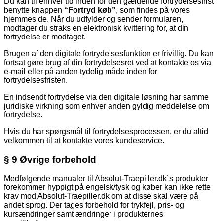
Du kan til enhver tid inden for den gældende fortrydelsesfrist
benytte knappen
“Fortryd køb”
, som findes på vores
hjemmeside. Når du udfylder og sender formularen,
modtager du straks en elektronisk kvittering for, at din
fortrydelse er modtaget.
Brugen af den digitale fortrydelsesfunktion er frivillig. Du kan
fortsat gøre brug af din fortrydelsesret ved at kontakte os via
e-mail eller på anden tydelig måde inden for
fortrydelsesfristen.
En indsendt fortrydelse via den digitale løsning har samme
juridiske virkning som enhver anden gyldig meddelelse om
fortrydelse.
Hvis du har spørgsmål til fortrydelsesprocessen, er du altid
velkommen til at kontakte vores kundeservice.
§ 9 Øvrige forbehold
Medfølgende manualer til Absolut-Traepiller.dk´s produkter
forekommer hyppigt på engelsk/tysk og køber kan ikke rette
krav mod Absolut-Traepiller.dk om at disse skal være på
andet sprog. Der tages forbehold for trykfejl, pris- og
kursændringer samt ændringer i produkternes