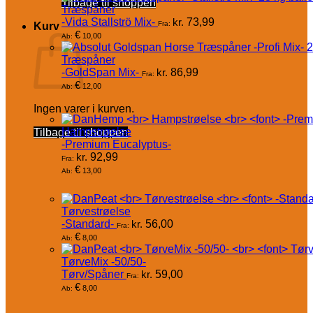
Tilbage til shoppen
Træspåner
-Vida Stallströ Mix-
kr.
73,99
Fra:
Kurv
€
10,00
Ab:
Træspåner
-GoldSpan Mix-
kr.
86,99
Fra:
€
12,00
Ab:
Ingen varer i kurven.
Hampstrøelse
Tilbage til shoppen
-Premium Eucalyptus-
kr.
92,99
Fra:
€
13,00
Ab:
Tørvestrøelse
-Standard-
kr.
56,00
Fra:
€
8,00
Ab:
TørveMix -50/50-
Tørv/Spåner
kr.
59,00
Fra:
€
8,00
Ab: