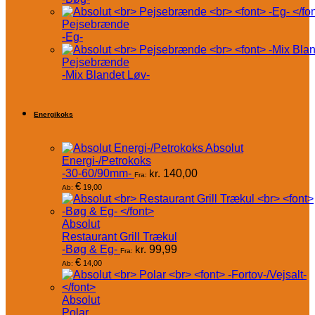
Pejsebrænde
-Eg-
Pejsebrænde
-Mix Blandet Løv-
Energikoks
Absolut
Energi-/Petrokoks
-30-60/90mm-
kr.
140,00
Fra:
€
19,00
Ab:
Absolut
Restaurant Grill Trækul
-Bøg & Eg-
kr.
99,99
Fra:
€
14,00
Ab:
Absolut
Polar