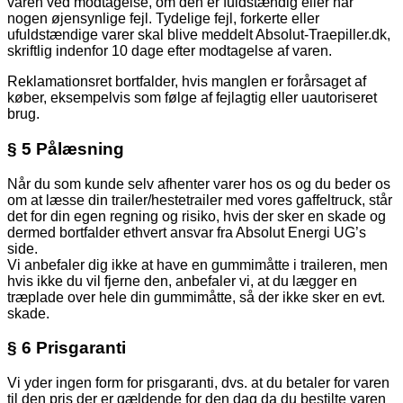
varen ved modtagelse, om den er fuldstændig eller har
nogen øjensynlige fejl. Tydelige fejl, forkerte eller
ufuldstændige varer skal blive meddelt Absolut-Traepiller.dk,
skriftlig indenfor 10 dage efter modtagelse af varen.
Reklamationsret bortfalder, hvis manglen er forårsaget af
køber, eksempelvis som følge af fejlagtig eller uautoriseret
brug.
§ 5 Pålæsning
Når du som kunde selv afhenter varer hos os og du beder os
om at læsse din trailer/hestetrailer med vores gaffeltruck, står
det for din egen regning og risiko, hvis der sker en skade og
dermed bortfalder ethvert ansvar fra Absolut Energi UG’s
side.
Vi anbefaler dig ikke at have en gummimåtte i traileren, men
hvis ikke du vil fjerne den, anbefaler vi, at du lægger en
træplade over hele din gummimåtte, så der ikke sker en evt.
skade.
§ 6 Prisgaranti
Vi yder ingen form for prisgaranti, dvs. at du betaler for varen
til den pris der er gældende for den dag da du bestilte varen