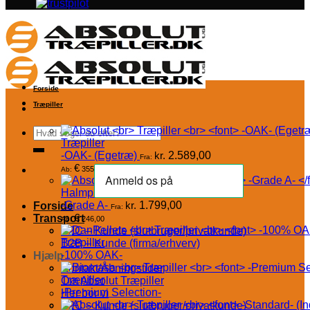
Forside
Træpiller
Søg
Træpiller
efter:
-OAK- (Egetræ)
kr.
2.589,00
Fra:
€
355,00
Ab:
Halmpiller
-Grade A-
kr.
1.799,00
Forside
Fra:
€
Transport
246,00
Ab:
B2C – Kunde (slutbruger/privatkunde)
Træpiller
B2B – Kunde (firma/erhverv)
-100% OAK-
Hjælp
Kontakt/Åbningstider
Træpiller
Om Absolut Træpiller
-Premium Selection-
Her bor vi
B2C – Kunde (slutbruger/privatkunde)