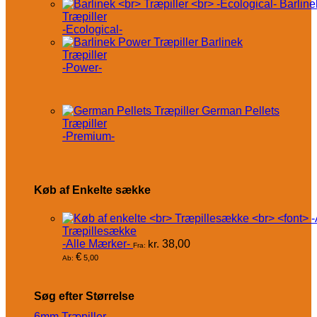
Barline
Træpiller
-Ecological-
Barlinek
Træpiller
-Power-
German Pellets
Træpiller
-Premium-
Køb af Enkelte sække
Træpillesække
-Alle Mærker-
kr.
38,00
Fra:
€
5,00
Ab:
Søg efter Størrelse
6mm Træpiller