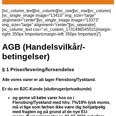
[/vc_column_text][/vc_column][/vc_row][vc_row][vc_column]
[vc_single_image image=”13410″ img_size=”large”
alignment=”center”][vc_single_image image=”13373″
img_size=”large” alignment=”center”][vc_separator]
[vc_column_text css=”.vc_custom_1731496545521{margin-
right: 350px !important;margin-left: 350px !important;}”]
AGB (Handelsvilkår/-
betingelser)
§ 1 Priser/levering/forsendelse
Alle vores varer er ab lager Flensborg/Tyskland.
Er du en B2C-Kunde (slutbruger/privatkunde)
og gerne vil købe varer hos os i
Flensborg/Tyskland med hhv. 7%/19% tysk moms,
må vi
lige som førhen
ikke være dig behjælpelig
med fragten og på grund af de nye EU-