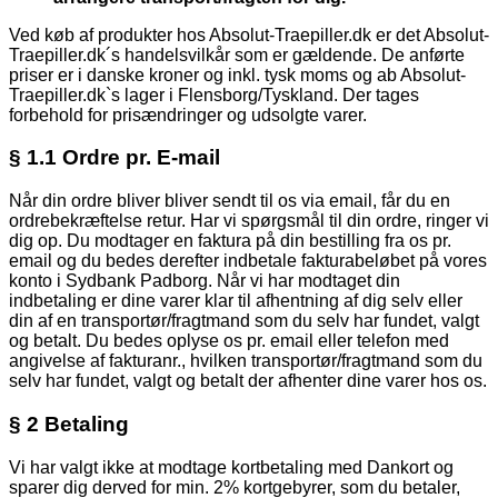
Ved køb af produkter hos Absolut-Traepiller.dk er det Absolut-
Traepiller.dk´s handelsvilkår som er gældende. De anførte
priser er i danske kroner og inkl. tysk moms og ab Absolut-
Traepiller.dk`s lager i Flensborg/Tyskland. Der tages
forbehold for prisændringer og udsolgte varer.
§ 1.1 Ordre pr. E-mail
Når din ordre bliver bliver sendt til os via email, får du en
ordrebekræftelse retur. Har vi spørgsmål til din ordre, ringer vi
dig op. Du modtager en faktura på din bestilling fra os pr.
email og du bedes derefter indbetale fakturabeløbet på vores
konto i Sydbank Padborg. Når vi har modtaget din
indbetaling er dine varer klar til afhentning af dig selv eller
din af en transportør/fragtmand som du selv har fundet, valgt
og betalt. Du bedes oplyse os pr. email eller telefon med
angivelse af fakturanr., hvilken transportør/fragtmand som du
selv har fundet, valgt og betalt der afhenter dine varer hos os.
§ 2 Betaling
Vi har valgt ikke at modtage kortbetaling med Dankort og
sparer dig derved for min. 2% kortgebyrer, som du betaler,