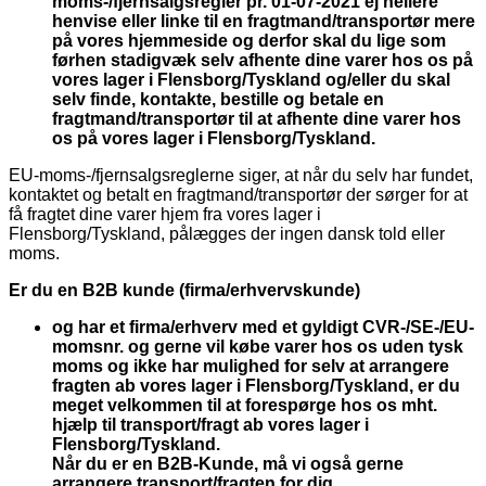
moms-/fjernsalgsregler pr. 01-07-2021 ej hellere
henvise eller linke til en fragtmand/transportør mere
på vores hjemmeside og derfor skal du
lige som
førhen
stadigvæk selv afhente dine varer hos os på
vores lager i Flensborg/Tyskland og/eller du skal
selv finde, kontakte, bestille og betale en
fragtmand/transportør til at afhente dine varer hos
os på vores lager i Flensborg/Tyskland.
EU-moms-/fjernsalgsreglerne siger, at når du selv har fundet,
kontaktet og betalt en fragtmand/transportør der sørger for at
få fragtet dine varer hjem fra vores lager i
Flensborg/Tyskland, pålægges der ingen dansk told eller
moms.
Er du en B2B kunde (firma/erhvervskunde)
og har et firma/erhverv med et gyldigt CVR-/SE-/EU-
momsnr. og gerne vil købe varer hos os uden tysk
moms og ikke har mulighed for selv at arrangere
fragten ab vores lager i Flensborg/Tyskland, er du
meget velkommen til at forespørge hos os mht.
hjælp til transport/fragt ab vores lager i
Flensborg/Tyskland.
Når du er en B2B-Kunde, må vi også gerne
arrangere transport/fragten for dig.