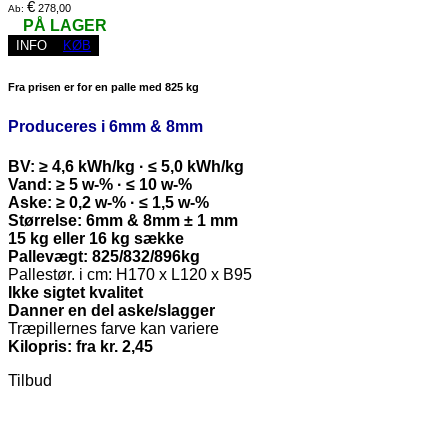
€
278,00
Ab:
PÅ LAGER
INFO
KØB
Fra prisen er for en palle med 825 kg
Produceres i 6mm & 8mm
BV: ≥ 4,6 kWh/kg · ≤ 5,0 kWh/kg
Vand: ≥ 5 w-% · ≤ 10 w-%
Aske: ≥ 0,2 w-% · ≤ 1,5 w-%
Størrelse: 6mm & 8mm ± 1 mm
15 kg eller 16 kg sække
Pallevægt: 825/832/896kg
Pallestør. i cm: H170 x L120 x B95
Ikke sigtet kvalitet
Danner en del aske/slagger
Træpillernes farve kan variere
Kilopris: fra kr. 2,45
Tilbud