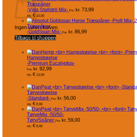
Træspåner
-Vida Stallströ Mix-
kr.
73,99
Fra:
€
10,00
Ab:
Træspåner
Ingen varer i kurven.
-GoldSpan Mix-
kr.
86,99
Fra:
€
Tilbage til shoppen
12,00
Ab:
Hampstrøelse
-Premium Eucalyptus-
kr.
92,99
Fra:
€
13,00
Ab:
Tørvestrøelse
-Standard-
kr.
56,00
Fra:
€
8,00
Ab:
TørveMix -50/50-
Tørv/Spåner
kr.
59,00
Fra:
€
8,00
Ab: