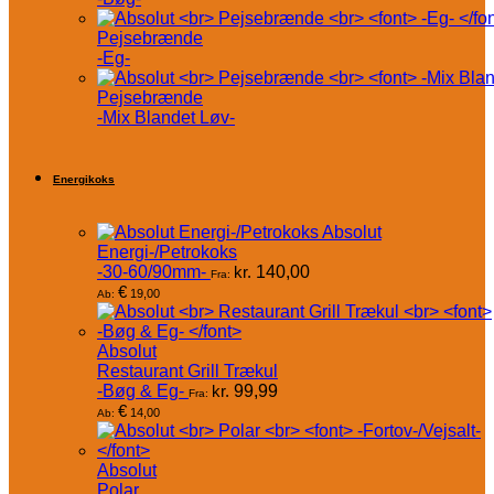
Pejsebrænde
-Eg-
Pejsebrænde
-Mix Blandet Løv-
Energikoks
Absolut
Energi-/Petrokoks
-30-60/90mm-
kr.
140,00
Fra:
€
19,00
Ab:
Absolut
Restaurant Grill Trækul
-Bøg & Eg-
kr.
99,99
Fra:
€
14,00
Ab:
Absolut
Polar