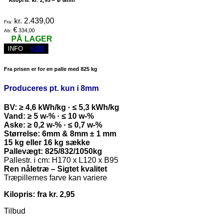
Kilopris: kr. 2,95 –
Ø 8mm
kr.
2.439,00
Fra:
€
334,00
Ab:
PÅ LAGER
INFO
KØB
Fra prisen er for en palle med 825 kg
Produceres pt. kun i 8mm
BV: ≥ 4,6 kWh/kg · ≤ 5,3 kWh/kg
Vand: ≥ 5 w-% · ≤ 10 w-%
Aske: ≥ 0,2 w-% · ≤ 0,7 w-%
Størrelse: 6mm & 8mm ± 1 mm
15 kg eller 16 kg sække
Pallevægt: 825/832/1050kg
Pallestr. i cm: H170 x L120 x B95
Ren nåletræ – Sigtet kvalitet
Træpillernes farve kan variere
Kilopris: fra kr. 2,95
Tilbud