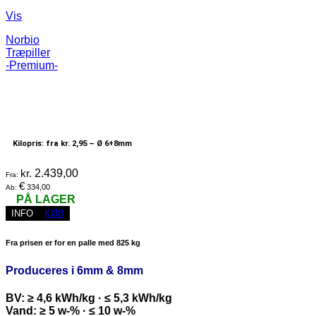
Vis
Norbio
Træpiller
-Premium-
Kilopris: fra kr. 2,95 –
Ø 6+8mm
kr.
2.439,00
Fra:
€
334,00
Ab:
PÅ LAGER
INFO
KØB
Fra prisen er for en palle med 825 kg
Produceres i 6mm & 8mm
BV: ≥ 4,6 kWh/kg · ≤ 5,3 kWh/kg
Vand: ≥ 5 w-% · ≤ 10 w-%