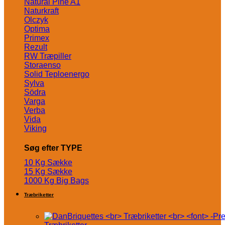
Natural Pine A1
Naturkraft
Olczyk
Optima
Primex
Rezult
RW Træpiller
Storaenso
Solid Teploenergo
Sylva
Södra
Varga
Verba
Vida
Viking
Søg efter TYPE
10 Kg Sække
15 Kg Sække
1000 Kg Big Bags
Træbriketter