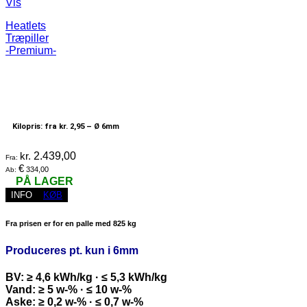
Vis
Heatlets
Træpiller
-Premium-
Kilopris: fra kr. 2,95 –
Ø 6mm
kr.
2.439,00
Fra:
€
334,00
Ab:
PÅ LAGER
INFO
KØB
Fra prisen er for en palle med 825 kg
Produceres pt. kun i 6mm
BV: ≥ 4,6 kWh/kg · ≤ 5,3 kWh/kg
Vand: ≥ 5 w-% · ≤ 10 w-%
Aske: ≥ 0,2 w-% · ≤ 0,7 w-%