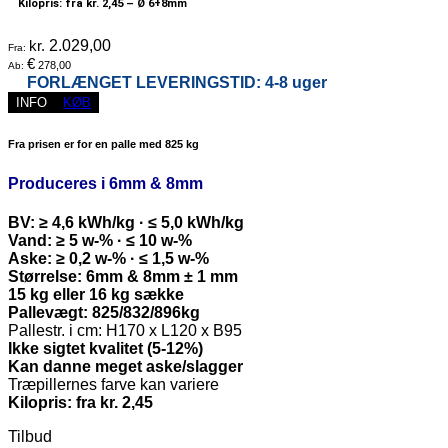
Kilopris: fra kr. 2,45 –
Ø 6+8mm
kr.
2.029,00
Fra:
€
278,00
Ab:
FORLÆNGET LEVERINGSTID: 4-8 uger
INFO
KØB
Fra prisen er for en palle med 825 kg
Produceres i 6mm & 8mm
BV: ≥ 4,6 kWh/kg · ≤ 5,0 kWh/kg
Vand: ≥ 5 w-% · ≤ 10 w-%
Aske: ≥ 0,2 w-% · ≤ 1,5 w-%
Størrelse: 6mm & 8mm ± 1 mm
15 kg eller 16 kg sække
Pallevægt: 825/832/896kg
Pallestr. i cm: H170 x L120 x B95
Ikke sigtet kvalitet (5-12%)
Kan danne meget aske/slagger
Træpillernes farve kan variere
Kilopris: fra kr. 2,45
Tilbud