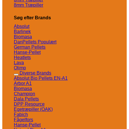
8mm Træpiller
Søg efter Brands
Absolut
Barlinek
Biomasa
DanPellets
German Pellets
Hanse-Pellet
Heatlets
Lava
Olimp
Diverse Brands
Absolut Bio Pellets EN-A1
Arbor A1
Biomasa
Champion
Dala Pellets
DPP Resource
Egetræpiller (OAK)
Fabich
Fågelfors
Hanse-Pellet