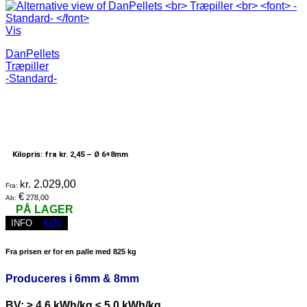
Vis
DanPellets
Træpiller
-Standard-
Kilopris: fra kr. 2,45 –
Ø 6+8mm
kr.
2.029,00
Fra:
€
278,00
Ab:
PÅ LAGER
INFO
KØB
Fra prisen er for en palle med 825 kg
Produceres i 6mm & 8mm
BV: ≥ 4.6 kWh/kg ≤ 5.0 kWh/kg