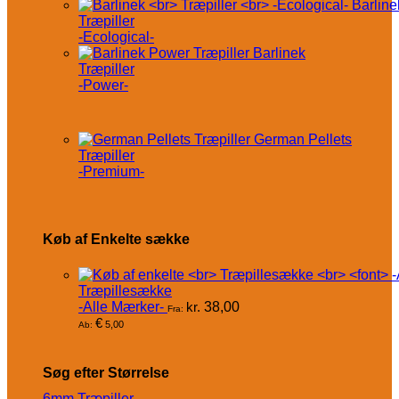
Barline
Træpiller
-Ecological-
Barlinek
Træpiller
-Power-
German Pellets
Træpiller
-Premium-
Køb af Enkelte sække
Træpillesække
-Alle Mærker-
kr.
38,00
Fra:
€
5,00
Ab:
Søg efter Størrelse
6mm Træpiller