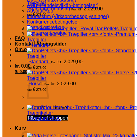
Træpiller
AGB (Handelsvilkår/-betingelser)
-Standard- (Industri)
kr.
2.029,00
Fra:
Absolut App
€
278,00
Ab:
Impressum (Virksomhedsoplysninger)
Konkurrencebetingelser
Fortryd ordre/køb
DanPellets Træpille
Vertrag widerrufen
FAQ
Træpiller
Kontakt│Åbningstider
-Premium-
Om os
Træpiller
-Standard-
kr.
2.029,00
Fra:
kr.
0,00
€
278,00
Ab:
€
(
0,00
)
Træpiller
-Horse-
kr.
2.029,00
Fra:
€
278,00
Ab:
Ingen varer i kurven.
Træbriketter
Tilbage til shoppen
-Premium RUF-
Kurv