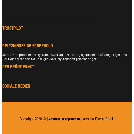
TRUSTPILOT
OPLYSNINGER OG FORBEHOLD
Alle nævnte priser er inkl. tysk moms, ab lager Flensborg og gældende så længe lager haves.
Der tages forbehold for udsolgte varer, trykfejl samt prisændringer.
DER GRÜNE PUNKT
SOCIALE MEDIER
Copyright 2026 © |
Absolut-Traepiller.dk
| Absolut Energi GmbH