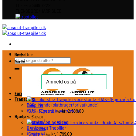
TLF +45 3698 7222
FLENSBORG/HARRISLEE
Søg efter:
Forside
Træpiller
Forside
Transport
B2C – Kunde (slutbruger/privatkunde)
Træpiller
B2B – Kunde (firma/erhverv)
-OAK- (Egetræ)
2.589,00
kr.
Fra:
Hjælp
€
355,00
Ab:
Kontakt/Åbningstider
Om Absolut Træpiller
Halmpiller
Her bor vi
-Grade A-
1.799,00
kr.
Fra: