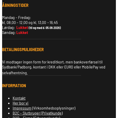
ÅBNINGSTIDER
Mandag – Fredag:
kl. 08.00 – 12.00 og kl. 13.00
–
16.45
Lørdag:
Lukket
(til og med d. 05.09.2026)
Søndag:
Lukket
BETALINGSMULIGHEDER
Vi modtager ingen form for kreditkort, men bankoverførsel til
Sydbank/Padborg, kontant i DKK eller EURO eller MobilePay ved
selvafhentning.
INFORMATION
Kontakt
Her bor vi
Impressum
(Virksomhedsoplysninger)
B2C – Slutbruger (Privatkunde)
B2B – Firma (Erhvervskunde)