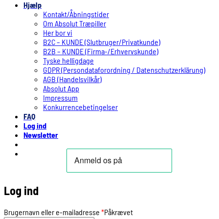
Hjælp
Kontakt/Åbningstider
Om Absolut Træpiller
Her bor vi
B2C – KUNDE (Slutbruger/Privatkunde)
B2B – KUNDE (Firma-/Erhvervskunde)
Tyske helligdage
GDPR (Persondataforordning / Datenschutzerklärung)
AGB (Handelsvilkår)
Absolut App
Impressum
Konkurrencebetingelser
FAQ
Log ind
Newsletter
Log ind
Brugernavn eller e-mailadresse
*
Påkrævet