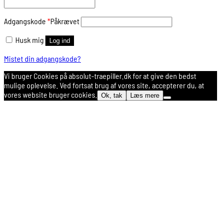
Adgangskode
*
Påkrævet
Husk mig
Log ind
Mistet din adgangskode?
Vi bruger Cookies på absolut-traepiller.dk for at give den bedst
mulige oplevelse. Ved fortsat brug af vores site, accepterer du, at
vores website bruger cookies.
Ok, tak
Læs mere