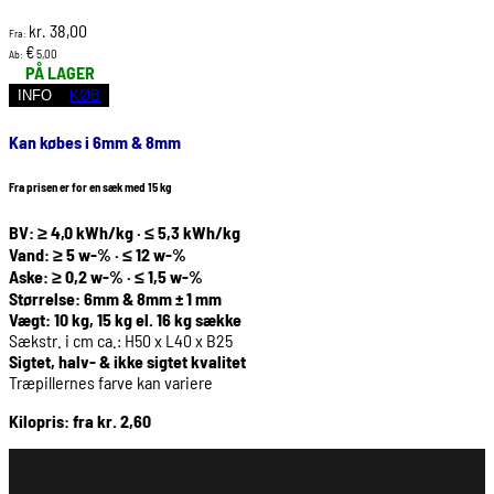
38,00
kr.
Fra:
€
5,00
Ab:
PÅ LAGER
INFO
KØB
Kan købes i 6mm & 8mm
Fra prisen er for en sæk med 15 kg
BV: ≥ 4,0 kWh/kg · ≤ 5,3 kWh/kg
Vand: ≥ 5 w-% · ≤ 12 w-%
Aske: ≥ 0,2 w-% · ≤ 1,5 w-%
Størrelse: 6mm & 8mm ± 1 mm
Vægt: 10 kg, 15 kg el. 16 kg sække
Sækstr. i cm ca.: H50 x L40 x B25
Sigtet, halv- & ikke sigtet kvalitet
Træpillernes farve kan variere
Kilopris: fra kr. 2,60