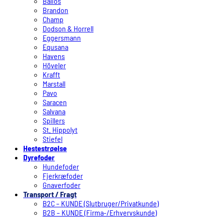
Balios
Brandon
Champ
Dodson & Horrell
Eggersmann
Equsana
Havens
Höveler
Krafft
Marstall
Pavo
Saracen
Salvana
Spillers
St. Hippolyt
Stiefel
Hestestrøelse
Dyrefoder
Hundefoder
Fjerkræfoder
Gnaverfoder
Transport / Fragt
B2C – KUNDE (Slutbruger/Privatkunde)
B2B – KUNDE (Firma-/Erhvervskunde)