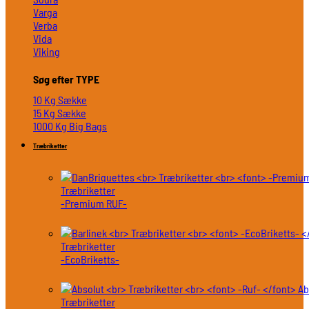
Varga
Verba
Vida
Viking
Søg efter TYPE
10 Kg Sække
15 Kg Sække
1000 Kg Big Bags
Træbriketter
Træbriketter
-Premium RUF-
Træbriketter
-EcoBriketts-
Ab
Træbriketter