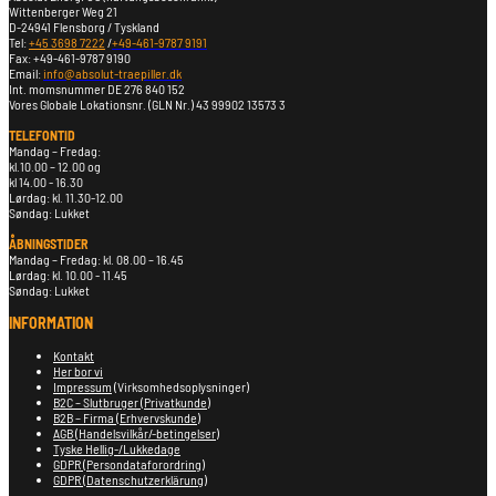
Wittenberger Weg 21
D-24941 Flensborg / Tyskland
Tel:
+45 3698 7222
/
+49-461-9787 9191
Fax: +49-461-9787 9190
Email:
info@absolut-traepiller.dk
Int. momsnummer DE 276 840 152
Vores Globale Lokationsnr. (GLN Nr.) 43 99902 13573 3
TELEFONTID
Mandag – Fredag:
kl.10.00 – 12.00 og
kl 14.00 - 16.30
Lørdag: kl. 11.30-12.00
Søndag: Lukket
ÅBNINGSTIDER
Mandag – Fredag: kl. 08.00 – 16.45
Lørdag: kl. 10.00 - 11.45
Søndag: Lukket
INFORMATION
Kontakt
Her bor vi
Impressum
(Virksomhedsoplysninger)
B2C – Slutbruger (Privatkunde)
B2B – Firma (Erhvervskunde)
AGB (Handelsvilkår/-betingelser)
Tyske Hellig-/Lukkedage
GDPR (Persondataforordring)
GDPR (Datenschutzerklärung)