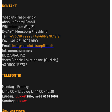
KONTAKT
"Absolut-Traepiller.dk"
Absolut Energi GmbH
Wittenberger Weg 21
D-24941 Flensborg / Tyskland
Tel:
+45 3698 7222
/
+49-461-9787 9191
Fax: +49-461-9787 9190
Email:
info@absolut-traepiller.dk
Int. momsnummer:
DE 276 840 152
Vores Globale Lokationsnr. (GLN Nr.)
43 99902 13573 3
TELEFONTID
Mandag – Fredag:
kl. 10.00 – 12.00 og kl. 14.00 - 16.30
Lørdag:
Lukket
(til og med d. 05.09.2026)
Søndag:
Lukket
ÅBNINGSTIDER