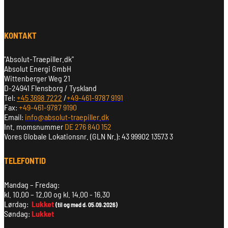
KONTAKT
"Absolut-Traepiller.dk"
Absolut Energi GmbH
Wittenberger Weg 21
D-24941 Flensborg / Tyskland
Tel:
+45 3698 7222
/
+49-461-9787 9191
Fax:
+49-461-9787 9190
Email:
info@absolut-traepiller.dk
Int. momsnummer
DE 276 840 152
Vores Globale Lokationsnr. (GLN Nr.): 43 99902 13573 3
TELEFONTID
Mandag – Fredag:
kl. 10.00 – 12.00 og kl. 14.00 - 16.30
Lørdag:
Lukket
(til og med d. 05.09.2026)
Søndag:
Lukket