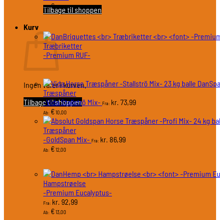
€
278,00
Ab:
Tilbage til shoppen
Kurv
Træbriketter
-Premium RUF-
DanSp
Ingen varer i kurven.
Træspåner
Tilbage til shoppen
-Vida Stallströ Mix-
73,99
kr.
Fra:
€
10,00
Ab:
Træspåner
-GoldSpan Mix-
86,99
kr.
Fra:
€
12,00
Ab:
Hampstrøelse
-Premium Eucalyptus-
92,99
kr.
Fra:
€
13,00
Ab: