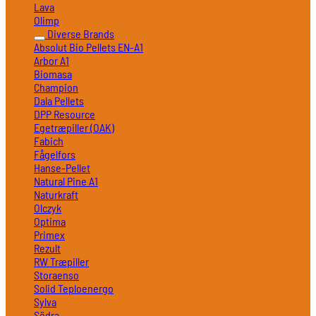
Lava
Olimp
Diverse Brands
Absolut Bio Pellets EN-A1
Arbor A1
Biomasa
Champion
Dala Pellets
DPP Resource
Egetræpiller (OAK)
Fabich
Fågelfors
Hanse-Pellet
Natural Pine A1
Naturkraft
Olczyk
Optima
Primex
Rezult
RW Træpiller
Storaenso
Solid Teploenergo
Sylva
Södra