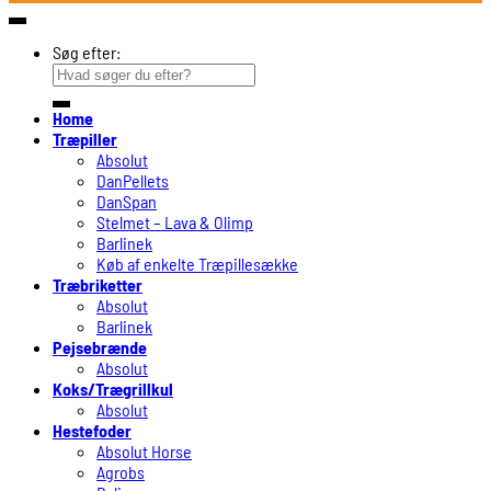
Søg efter:
Home
Træpiller
Absolut
DanPellets
DanSpan
Stelmet – Lava & Olimp
Barlinek
Køb af enkelte Træpillesække
Træbriketter
Absolut
Barlinek
Pejsebrænde
Absolut
Koks/Trægrillkul
Absolut
Hestefoder
Absolut Horse
Agrobs