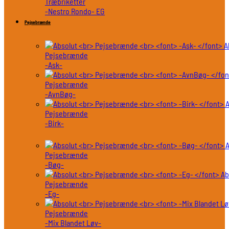
Træbriketter
-Nestro Rondo- EG
Pejsebrænde
A
Pejsebrænde
-Ask-
Pejsebrænde
-AvnBøg-
A
Pejsebrænde
-Birk-
A
Pejsebrænde
-Bøg-
Ab
Pejsebrænde
-Eg-
Pejsebrænde
-Mix Blandet Løv-