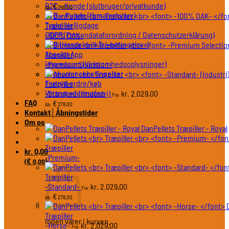
B2C – Kunde (slutbruger/privatkunde)
€
246,00
Ab:
B2B – Kunde (firma/erhverv)
Tyske Helligdage
Træpiller
GDPR (Persondataforordning / Datenschutzerklärung)
-100% OAK-
AGB (Handelsvilkår/-betingelser)
Absolut App
Træpiller
Impressum (Virksomhedsoplysninger)
-Premium Selection-
Konkurrencebetingelser
Fortryd ordre/køb
Træpiller
Vertrag widerrufen
-Standard- (Industri)
2.029,00
kr.
Fra:
FAQ
€
278,00
Ab:
Kontakt│Åbningstider
Om os
DanPellets Træpiller - Royal
Træpiller
0,00
kr.
-Premium-
€
(
0,00
)
Træpiller
-Standard-
2.029,00
kr.
Fra:
€
278,00
Ab:
Træpiller
Ingen varer i kurven.
-Horse-
2.029,00
kr.
Fra: