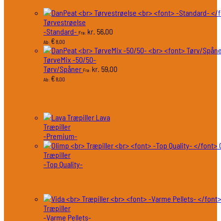
Tørvestrøelse
-Standard-
56,00
kr.
Fra:
€
8,00
Ab:
TørveMix -50/50-
Tørv/Spåner
59,00
kr.
Fra:
€
8,00
Ab:
Lava
Træpiller
-Premium-
Træpiller
-Top Quality-
Træpiller
-Varme Pellets-