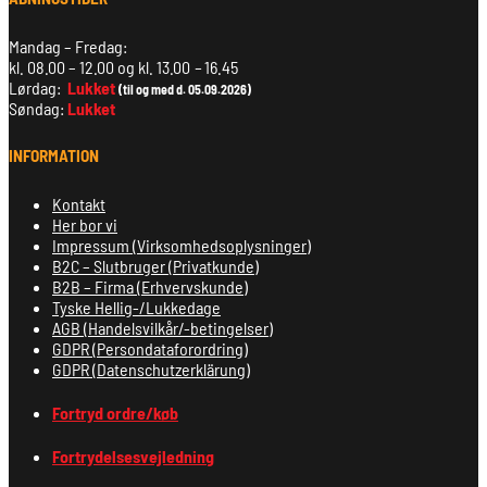
Mandag – Fredag:
kl. 08.00 – 12.00 og kl. 13.00
–
16.45
Lørdag:
Lukket
(til og med d. 05.09.2026)
Søndag:
Lukket
INFORMATION
Kontakt
Her bor vi
Impressum (Virksomhedsoplysninger)
B2C – Slutbruger (Privatkunde)
B2B – Firma (Erhvervskunde)
Tyske Hellig-/Lukkedage
AGB (Handelsvilkår/-betingelser)
GDPR (Persondataforordring)
GDPR (Datenschutzerklärung)
Fortryd ordre/køb
Fortrydelsesvejledning