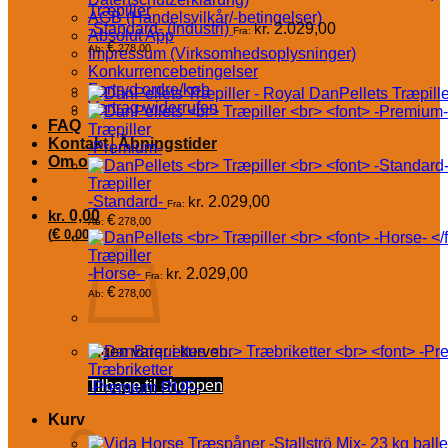
Træpiller
AGB (Handelsvilkår/-betingelser)
-Standard- (Industri)
kr.
2.029,00
Fra:
Absolut App
€
278,00
Ab:
Impressum (Virksomhedsoplysninger)
Konkurrencebetingelser
Fortryd ordre/køb
DanPellets Træpille
Vertrag widerrufen
FAQ
Træpiller
Kontakt│Åbningstider
-Premium-
Om os
Træpiller
-Standard-
kr.
2.029,00
Fra:
kr.
0,00
€
278,00
Ab:
€
(
0,00
)
Træpiller
-Horse-
kr.
2.029,00
Fra:
€
278,00
Ab:
Ingen varer i kurven.
Træbriketter
Tilbage til shoppen
-Premium RUF-
Kurv