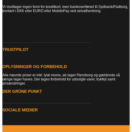
Vi modtager ingen form for kreditkort, men bankoverførsel til Sydbank/Padborg,
kontant i DKK eller EURO eller MobilePay ved selvafhentning.
TRUSTPILOT
OPLYSNINGER OG FORBEHOLD
Alle nævnte priser er inkl. tysk moms, ab lager Flensborg og gældende så
længe lager haves. Der tages forbehold for udsolgte varer, trykfejl samt
prisændringer.
DER GRÜNE PUNKT
SOCIALE MEDIER