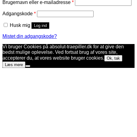
Påkrævet
Brugernavn eller e-mailadresse
*
Påkrævet
Adgangskode
*
Husk mig
Log ind
Mistet din adgangskode?
Vi bruger Cookies på absolut-traepiller.dk for at give den
bedst mulige oplevelse. Ved fortsat brug af vores site,
accepterer du, at vores website bruger cookies.
Ok, tak
Læs mere