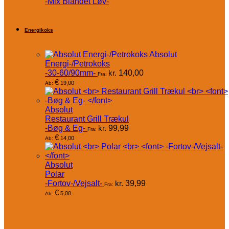
-Mix Blandet Løv-
Energikoks
Absolut
Energi-/Petrokoks
-30-60/90mm-
kr.
140,00
Fra:
€
19,00
Ab:
Absolut
Restaurant Grill Trækul
-Bøg & Eg-
kr.
99,99
Fra:
€
14,00
Ab:
Absolut
Polar
-Fortov-/Vejsalt-
kr.
39,99
Fra:
€
5,00
Ab: