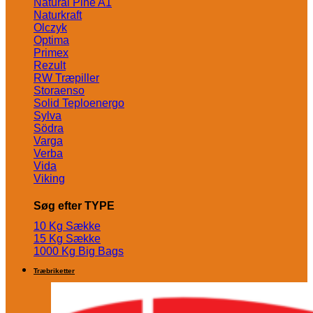
Natural Pine A1
Naturkraft
Olczyk
Optima
Primex
Rezult
RW Træpiller
Storaenso
Solid Teploenergo
Sylva
Södra
Varga
Verba
Vida
Viking
Søg efter TYPE
10 Kg Sække
15 Kg Sække
1000 Kg Big Bags
Træbriketter