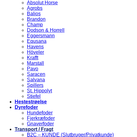
Absolut Horse
Agrobs
Balios
Brandon
Champ
Dodson & Horrell
Eggersmann
Equsana
Havens
Höveler
Krafft
Marstall
Pavo
Saracen
Salvana
Spillers
St. Hippolyt
Stiefel
Hestestrøelse
Dyrefoder
Hundefoder
Fjerkræfoder
Gnaverfoder
Transport / Fragt
B2C – KUNDE (Slutbruger/Privatkunde)