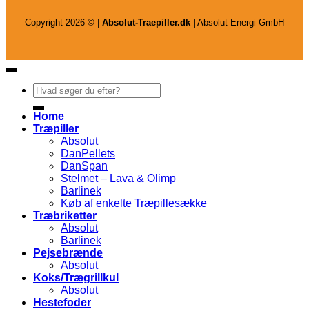
Copyright 2026 © |
Absolut-Traepiller.dk
| Absolut Energi GmbH
Søg
efter:
Home
Træpiller
Absolut
DanPellets
DanSpan
Stelmet – Lava & Olimp
Barlinek
Køb af enkelte Træpillesække
Træbriketter
Absolut
Barlinek
Pejsebrænde
Absolut
Koks/Trægrillkul
Absolut
Hestefoder