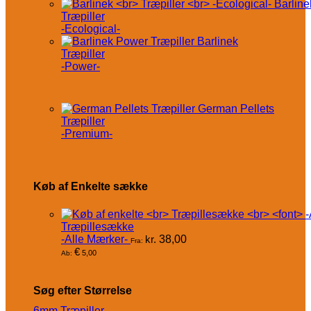
Barline
Træpiller
-Ecological-
Barlinek
Træpiller
-Power-
German Pellets
Træpiller
-Premium-
Køb af Enkelte sække
Træpillesække
-Alle Mærker-
kr.
38,00
Fra:
€
5,00
Ab:
Søg efter Størrelse
6mm Træpiller