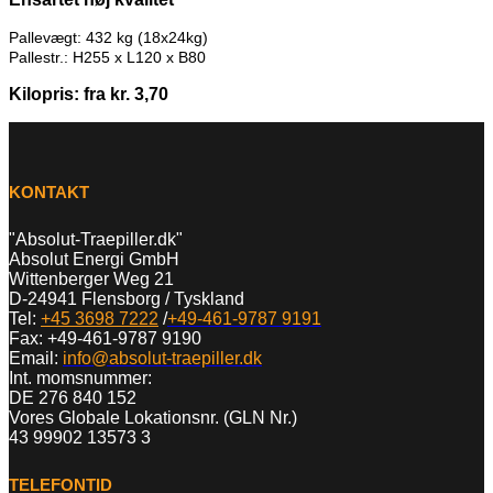
Pallevægt: 432 kg (18x24kg)
Pallestr.: H255 x L120 x B80
Kilopris: fra kr. 3,70
KONTAKT
"Absolut-Traepiller.dk"
Absolut Energi GmbH
Wittenberger Weg 21
D-24941 Flensborg / Tyskland
Tel:
+45 3698 7222
/
+49-461-9787 9191
Fax: +49-461-9787 9190
Email:
info@absolut-traepiller.dk
Int. momsnummer:
DE 276 840 152
Vores Globale Lokationsnr. (GLN Nr.)
43 99902 13573 3
TELEFONTID