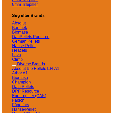
8mm Træpiller
Søg efter Brands
Absolut
Barlinek
Biomasa
DanPellets
German Pellets
Hanse-Pellet
Heatlets
Lava
Olimp
Diverse Brands
Absolut Bio Pellets EN-A1
Arbor A1
Biomasa
Champion
Dala Pellets
DPP Resource
Egetræpiller (OAK)
Fabich
Fågelfors
Hanse-Pellet