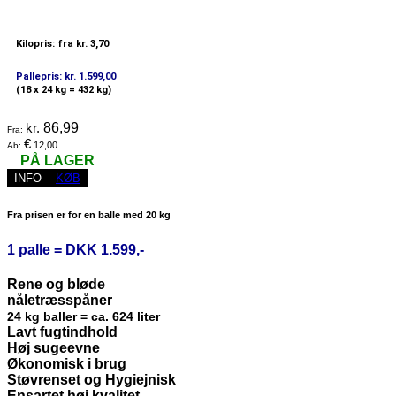
Kilopris: fra kr. 3,70
Pallepris: kr. 1.599,00
(18 x 24 kg = 432 kg)
kr.
86,99
Fra:
€
12,00
Ab:
PÅ LAGER
INFO
KØB
Fra prisen er for en balle med 20 kg
1 palle = DKK 1.599,-
Rene og bløde
nåletræsspåner
24 kg baller = ca. 624 liter
Lavt fugtindhold
Høj sugeevne
Økonomisk i brug
Støvrenset og Hygiejnisk
Ensartet høj kvalitet