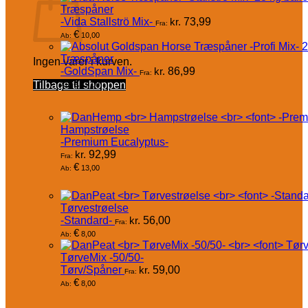
Træspåner
-Vida Stallströ Mix-
kr.
73,99
Fra:
€
10,00
Ab:
Træspåner
Ingen varer i kurven.
-GoldSpan Mix-
kr.
86,99
Fra:
€
Tilbage til shoppen
12,00
Ab:
Hampstrøelse
-Premium Eucalyptus-
kr.
92,99
Fra:
€
13,00
Ab:
Tørvestrøelse
-Standard-
kr.
56,00
Fra:
€
8,00
Ab:
TørveMix -50/50-
Tørv/Spåner
kr.
59,00
Fra:
€
8,00
Ab: