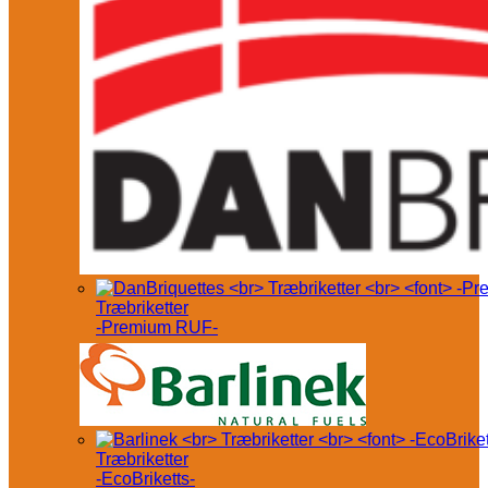
Træbriketter
-Premium RUF-
Træbriketter
-EcoBriketts-