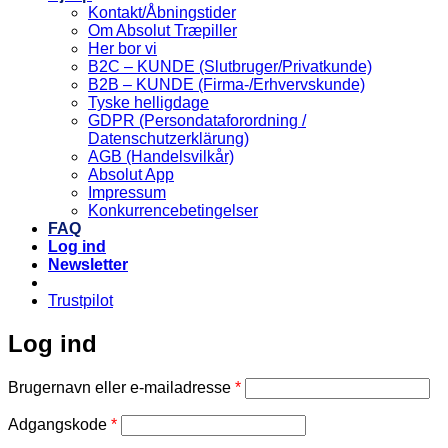
Kontakt/Åbningstider
Om Absolut Træpiller
Her bor vi
B2C – KUNDE (Slutbruger/Privatkunde)
B2B – KUNDE (Firma-/Erhvervskunde)
Tyske helligdage
GDPR (Persondataforordning /
Datenschutzerklärung)
AGB (Handelsvilkår)
Absolut App
Impressum
Konkurrencebetingelser
FAQ
Log ind
Newsletter
Trustpilot
Log ind
Påkrævet
Brugernavn eller e-mailadresse
*
Påkrævet
Adgangskode
*