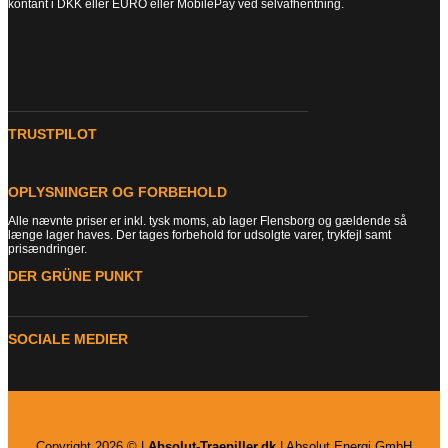
kontant i DKK eller EURO eller MobilePay ved selvafhentning.
TRUSTPILOT
OPLYSNINGER OG FORBEHOLD
Alle nævnte priser er inkl. tysk moms, ab lager Flensborg og gældende så
længe lager haves. Der tages forbehold for udsolgte varer, trykfejl samt
prisændringer.
DER GRÜNE PUNKT
SOCIALE MEDIER
Copyright 2026 © |
Absolut-Traepiller.dk
| Absolut Energi GmbH