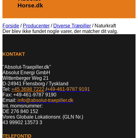
Horse.dk
Forside
/
Producenter
/
Diverse Træpiller
/
Naturkraft
Der blev ikke fundet nogle varer, der matcher dit valg.
KONTAKT
"Absolut-Traepiller.dk"
Absolut Energi GmbH
Wittenberger Weg 21
D-24941 Flensborg / Tyskland
Tel:
+45 3698 7222
/
+49-461-9787 9191
Fax: +49-461-9787 9190
Email:
info@absolut-traepiller.dk
Int. momsnummer:
DE 276 840 152
Vores Globale Lokationsnr. (GLN Nr.)
43 99902 13573 3
TELEFONTID