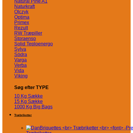
Natural Pine A1
Naturkraft
Olczyk
Optima
Primex
Rezult
RW Træpiller
Storaenso
Solid Teploenergo
Sylva
Södra
Varga
Verba
Vida
Viking
Søg efter TYPE
10 Kg Sække
15 Kg Sække
1000 Kg Big Bags
Træbriketter