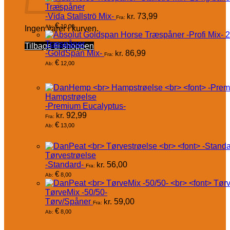
Træspåner
-Vida Stallströ Mix-
kr.
73,99
Fra:
€
10,00
Ab:
Ingen varer i kurven.
Træspåner
Tilbage til shoppen
-GoldSpan Mix-
kr.
86,99
Fra:
€
12,00
Ab:
Hampstrøelse
-Premium Eucalyptus-
kr.
92,99
Fra:
€
13,00
Ab:
Tørvestrøelse
-Standard-
kr.
56,00
Fra:
€
8,00
Ab:
TørveMix -50/50-
Tørv/Spåner
kr.
59,00
Fra:
€
8,00
Ab: