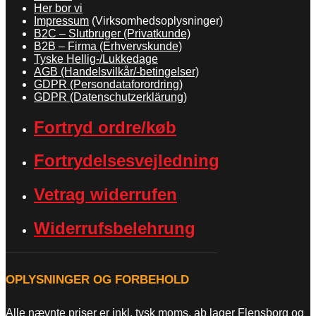
Her bor vi
Impressum
(Virksomhedsoplysninger)
B2C – Slutbruger (Privatkunde)
B2B – Firma (Erhvervskunde)
Tyske Hellig-/Lukkedage
AGB (Handelsvilkår/-betingelser)
GDPR (Persondataforordring)
GDPR (Datenschutzerklärung)
Fortryd ordre/køb
Fortrydelsesvejledning
Vetrag widerrufen
Widerrufsbelehrung
OPLYSNINGER OG FORBEHOLD
Alle nævnte priser er inkl. tysk moms, ab lager Flensborg og