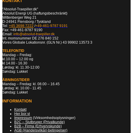
KONTAKT
"Absolut-Traepiller.dk"
Absolut Energi UG (haftungsbeschränkt)
Wittenberger Weg 21
D-24941 Flensborg / Tyskland
Tel:
+45 3698 7222
/
+49-461-9787 9191
Fax: +49-461-9787 9190
Email:
info@absolut-traepiller.dk
Int. momsnummer DE 276 840 152
Vores Globale Lokationsnr. (GLN Nr.) 43 99902 13573 3
TELEFONTID
Mandag – Fredag:
kl.10.00 – 12.00 og
kl 14.00 - 16.30
Lørdag: kl. 11.30-12.00
Søndag: Lukket
ÅBNINGSTIDER
Mandag – Fredag: kl. 08.00 – 16.45
Lørdag: kl. 10.00 - 11.45
Søndag: Lukket
INFORMATION
Kontakt
Her bor vi
Impressum
(Virksomhedsoplysninger)
B2C – Slutbruger (Privatkunde)
B2B – Firma (Erhvervskunde)
AGB (Handelsvilkår/-betingelser)