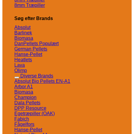
8mm Træpiller
Søg efter Brands
Absolut
Barlinek
Biomasa
DanPellets
German Pellets
Hanse-Pellet
Heatlets
Lava
Olimp
Diverse Brands
Absolut Bio Pellets EN-A1
Arbor A1
Biomasa
Champion
Dala Pellets
DPP Resource
Egetræpiller (OAK)
Fabich
Fågelfors
Hanse-Pellet