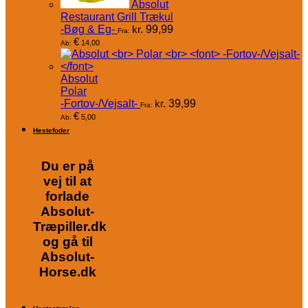
Absolut
Restaurant Grill Trækul
-Bøg & Eg-
kr.
99,99
Fra:
€
14,00
Ab:
Absolut
Polar
-Fortov-/Vejsalt-
kr.
39,99
Fra:
€
5,00
Ab:
Hestefoder
Du er på
vej til at
forlade
Absolut-
Træpiller.dk
og gå til
Absolut-
Horse.dk