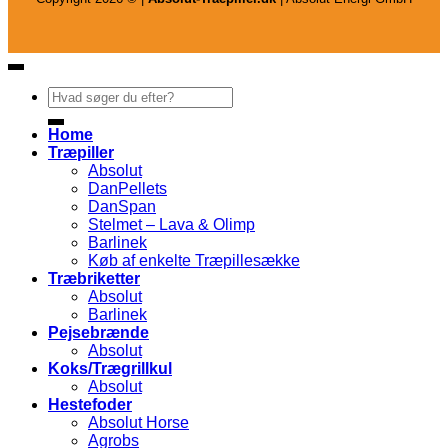
Søg
efter:
Home
Træpiller
Absolut
DanPellets
DanSpan
Stelmet – Lava & Olimp
Barlinek
Køb af enkelte Træpillesække
Træbriketter
Absolut
Barlinek
Pejsebrænde
Absolut
Koks/Trægrillkul
Absolut
Hestefoder
Absolut Horse
Agrobs