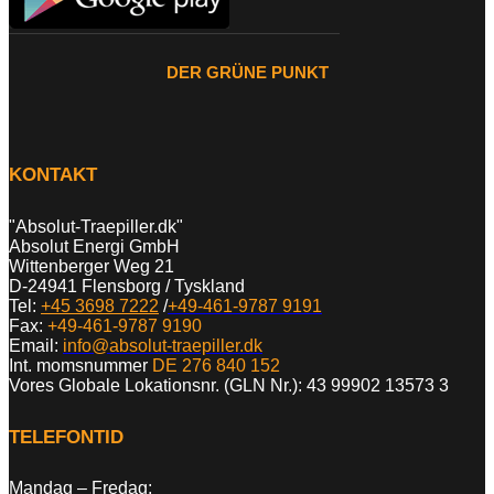
DER GRÜNE PUNKT
KONTAKT
"Absolut-Traepiller.dk"
Absolut Energi GmbH
Wittenberger Weg 21
D-24941 Flensborg / Tyskland
Tel:
+45 3698 7222
/
+49-461-9787 9191
Fax:
+49-461-9787 9190
Email:
info@absolut-traepiller.dk
Int. momsnummer
DE 276 840 152
Vores Globale Lokationsnr. (GLN Nr.): 43 99902 13573 3
TELEFONTID
Mandag – Fredag: