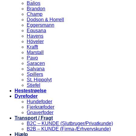
Balios
Brandon
Champ
Dodson & Horrell
Eggersmann
Equsana
Havens
Höveler
Krafft
Marstall
Pavo
Saracen
Salvana
Spillers
St. Hippolyt
Stiefel
Hestestrøelse
Dyrefoder
Hundefoder
Fjerkræfoder
Gnaverfoder
Transport / Fragt
B2C – KUNDE (Slutbruger/Privatkunde)
B2B – KUNDE (Firma-/Erhvervskunde)
Hjælp