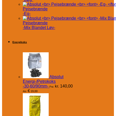
Pejsebrænde
-Eg-
Pejsebrænde
-Mix Blandet Løv-
Energikoks
Absolut
Energi-/Petrokoks
-30-60/90mm-
kr.
140,00
Fra:
€
19,00
Ab: