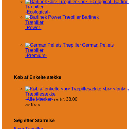
Barline
Træpiller
-Ecological-
Barlinek
Træpiller
-Power-
German Pellets
Træpiller
-Premium-
Køb af Enkelte sække
Træpillesække
-Alle Mærker-
kr.
38,00
Fra:
€
5,00
Ab:
Søg efter Størrelse
6mm Træpiller