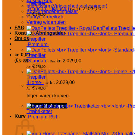
Absolut App
Træpiller
Impressum (Virksomhedsoplysninger)
-Standard- (Industri)
kr.
2.029,00
Fra:
Konkurrencebetingelser
€
278,00
Ab:
Fortryd ordre/køb
Vertrag widerrufen
FAQ
DanPellets Træpille
Kontakt│Åbningstider
Om os
Træpiller
-Premium-
kr.
0,00
Træpiller
€
(
0,00
-Standard-
)
kr.
2.029,00
Fra:
€
278,00
Ab:
Træpiller
-Horse-
kr.
2.029,00
Fra:
€
278,00
Ab:
Ingen varer i kurven.
Tilbage til shoppen
Træbriketter
Kurv
-Premium RUF-