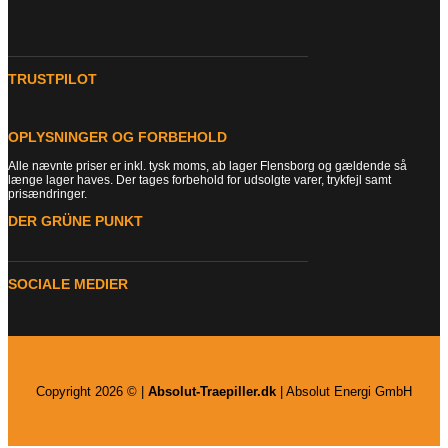
TRUSTPILOT
OPLYSNINGER OG FORBEHOLD
Alle nævnte priser er inkl. tysk moms, ab lager Flensborg og gældende så
længe lager haves. Der tages forbehold for udsolgte varer, trykfejl samt
prisændringer.
DER GRÜNE PUNKT
SOCIALE MEDIER
Copyright 2026 © |
Absolut-Traepiller.dk
| Absolut Energi GmbH