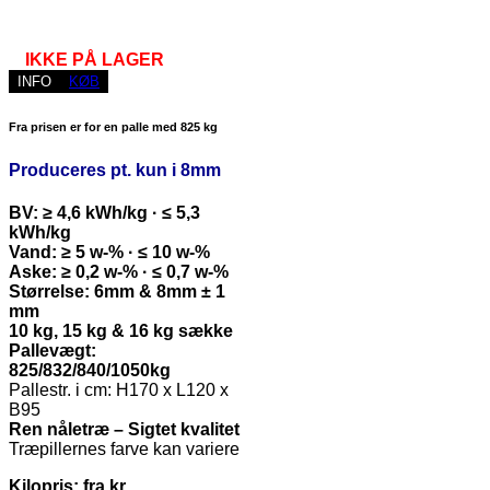
IKKE PÅ LAGER
INFO
KØB
Fra prisen er for en palle med 825 kg
Produceres pt. kun i 8mm
BV: ≥ 4,6 kWh/kg · ≤ 5,3
kWh/kg
Vand: ≥ 5 w-% · ≤ 10 w-%
Aske: ≥ 0,2 w-% · ≤ 0,7 w-%
Størrelse: 6mm & 8mm ± 1
mm
10 kg, 15 kg & 16 kg sække
Pallevægt:
825/832/840/1050kg
Pallestr. i cm: H170 x L120 x
B95
Ren nåletræ – Sigtet kvalitet
Træpillernes farve kan variere
Kilopris: fra kr.