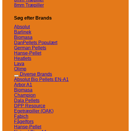
8mm Træpiller
Søg efter Brands
Absolut
Barlinek
Biomasa
DanPellets
German Pellets
Hanse-Pellet
Heatlets
Lava
Olimp
Diverse Brands
Absolut Bio Pellets EN-A1
Arbor A1
Biomasa
Champion
Dala Pellets
DPP Resource
Egetræpiller (OAK)
Fabich
Fågelfors
Hanse-Pellet