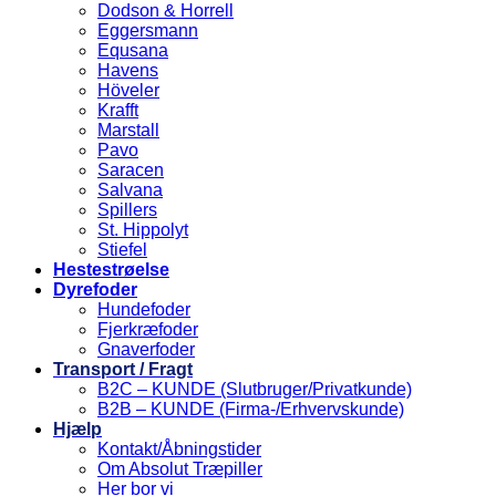
Dodson & Horrell
Eggersmann
Equsana
Havens
Höveler
Krafft
Marstall
Pavo
Saracen
Salvana
Spillers
St. Hippolyt
Stiefel
Hestestrøelse
Dyrefoder
Hundefoder
Fjerkræfoder
Gnaverfoder
Transport / Fragt
B2C – KUNDE (Slutbruger/Privatkunde)
B2B – KUNDE (Firma-/Erhvervskunde)
Hjælp
Kontakt/Åbningstider
Om Absolut Træpiller
Her bor vi