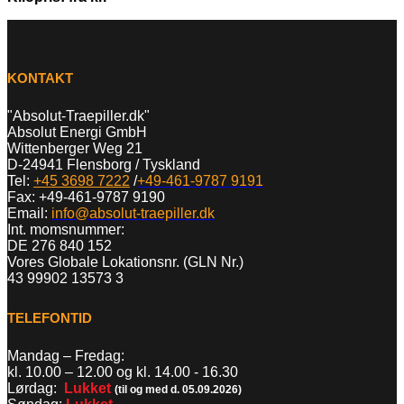
KONTAKT
"Absolut-Traepiller.dk"
Absolut Energi GmbH
Wittenberger Weg 21
D-24941 Flensborg / Tyskland
Tel:
+45 3698 7222
/
+49-461-9787 9191
Fax: +49-461-9787 9190
Email:
info@absolut-traepiller.dk
Int. momsnummer:
DE 276 840 152
Vores Globale Lokationsnr. (GLN Nr.)
43 99902 13573 3
TELEFONTID
Mandag – Fredag:
kl. 10.00 – 12.00 og kl. 14.00 - 16.30
Lørdag:
Lukket
(til og med d. 05.09.2026)