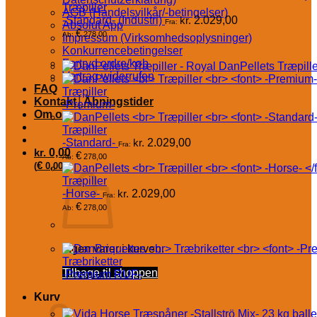
Træpiller
AGB (Handelsvilkår/-betingelser)
-Standard- (Industri)
kr.
2.029,00
Fra:
Absolut App
€
278,00
Ab:
Impressum (Virksomhedsoplysninger)
Konkurrencebetingelser
Fortryd ordre/køb
DanPellets Træpille
Vertrag widerrufen
FAQ
Træpiller
Kontakt│Åbningstider
-Premium-
Om os
Træpiller
-Standard-
kr.
2.029,00
Fra:
kr.
0,00
€
278,00
Ab:
€
(
0,00
)
Træpiller
-Horse-
kr.
2.029,00
Fra:
€
278,00
Ab:
Ingen varer i kurven.
Træbriketter
Tilbage til shoppen
-Premium RUF-
Kurv