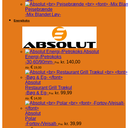
Pejsebrænde
-Mix Blandet Løv-
Energikoks
Absolut
Energi-/Petrokoks
-30-60/90mm-
kr.
140,00
Fra:
€
19,00
Ab:
Absolut
Restaurant Grill Trækul
-Bøg & Eg-
kr.
99,99
Fra:
€
14,00
Ab:
Absolut
Polar
-Fortov-/Vejsalt-
kr.
39,99
Fra: