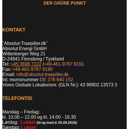
DER GRÜNE PUNKT
KONTAKT
"Absolut-Traepiller.dk"
Absolut Energi GmbH
Wittenberger Weg 21
D-24941 Flensborg / Tyskland
Tel:
+45 3698 7222
/
+49-461-9787 9191
Fax:
+49-461-9787 9190
Email:
info@absolut-traepiller.dk
Int. momsnummer
DE 276 840 152
Vores Globale Lokationsnr. (GLN Nr.): 43 99902 13573 3
TELEFONTID
Mandag – Fredag:
kl. 10.00 – 12.00 og kl. 14.00 - 16.30
Lørdag:
Lukket
(til og med d. 05.09.2026)
Søndag:
Lukket