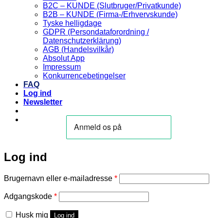
B2C – KUNDE (Slutbruger/Privatkunde)
B2B – KUNDE (Firma-/Erhvervskunde)
Tyske helligdage
GDPR (Persondataforordning /
Datenschutzerklärung)
AGB (Handelsvilkår)
Absolut App
Impressum
Konkurrencebetingelser
FAQ
Log ind
Newsletter
Log ind
Påkrævet
Brugernavn eller e-mailadresse
*
Påkrævet
Adgangskode
*
Husk mig
Log ind