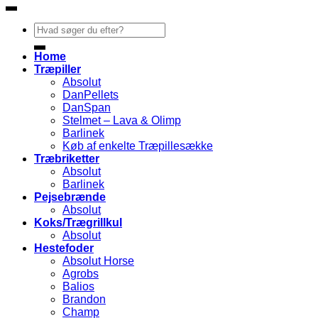
Søg
efter:
Home
Træpiller
Absolut
DanPellets
DanSpan
Stelmet – Lava & Olimp
Barlinek
Køb af enkelte Træpillesække
Træbriketter
Absolut
Barlinek
Pejsebrænde
Absolut
Koks/Trægrillkul
Absolut
Hestefoder
Absolut Horse
Agrobs
Balios
Brandon
Champ