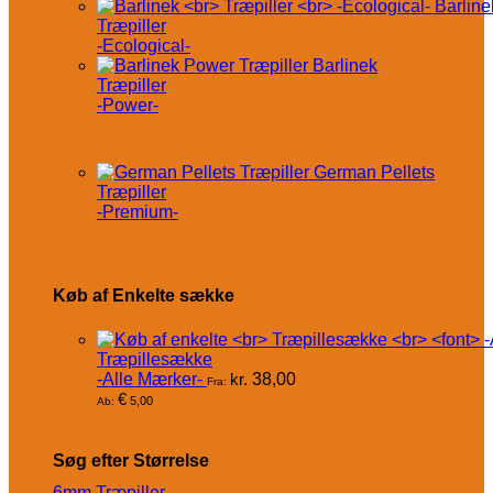
Barline
Træpiller
-Ecological-
Barlinek
Træpiller
-Power-
German Pellets
Træpiller
-Premium-
Køb af Enkelte sække
Træpillesække
-Alle Mærker-
kr.
38,00
Fra:
€
5,00
Ab:
Søg efter Størrelse
6mm Træpiller