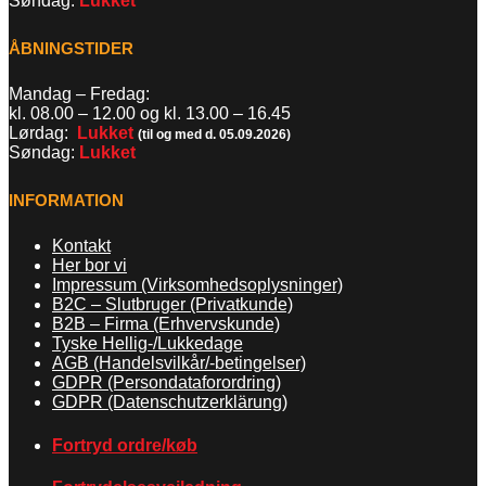
Søndag:
Lukket
ÅBNINGSTIDER
Mandag – Fredag:
kl. 08.00 – 12.00 og kl. 13.00
–
16.45
Lørdag:
Lukket
(til og med d. 05.09.2026)
Søndag:
Lukket
INFORMATION
Kontakt
Her bor vi
Impressum (Virksomhedsoplysninger)
B2C – Slutbruger (Privatkunde)
B2B – Firma (Erhvervskunde)
Tyske Hellig-/Lukkedage
AGB (Handelsvilkår/-betingelser)
GDPR (Persondataforordring)
GDPR (Datenschutzerklärung)
Fortryd ordre/køb