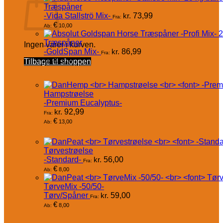
Træspåner
-Vida Stallströ Mix-
kr.
73,99
Fra:
€
10,00
Ab:
Træspåner
Ingen varer i kurven.
-GoldSpan Mix-
kr.
86,99
Fra:
€
Tilbage til shoppen
12,00
Ab:
Hampstrøelse
-Premium Eucalyptus-
kr.
92,99
Fra:
€
13,00
Ab:
Tørvestrøelse
-Standard-
kr.
56,00
Fra:
€
8,00
Ab:
TørveMix -50/50-
Tørv/Spåner
kr.
59,00
Fra:
€
8,00
Ab: