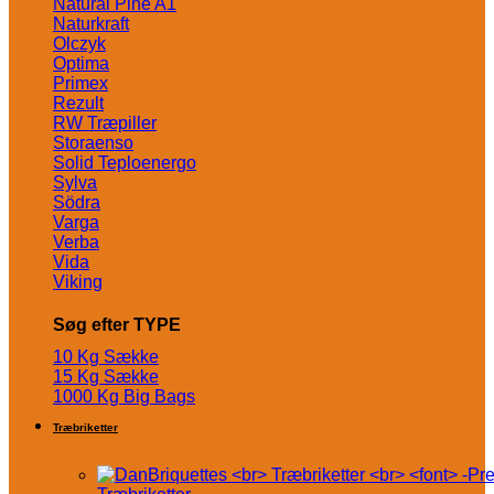
Natural Pine A1
Naturkraft
Olczyk
Optima
Primex
Rezult
RW Træpiller
Storaenso
Solid Teploenergo
Sylva
Södra
Varga
Verba
Vida
Viking
Søg efter TYPE
10 Kg Sække
15 Kg Sække
1000 Kg Big Bags
Træbriketter