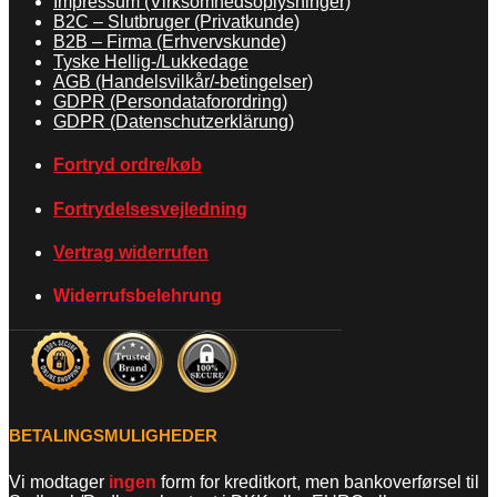
Impressum (Virksomhedsoplysninger)
B2C – Slutbruger (Privatkunde)
B2B – Firma (Erhvervskunde)
Tyske Hellig-/Lukkedage
AGB (Handelsvilkår/-betingelser)
GDPR (Persondataforordring)
GDPR (Datenschutzerklärung)
Fortryd ordre/køb
Fortrydelsesvejledning
Vertrag widerrufen
Widerrufsbelehrung
BETALINGSMULIGHEDER
Vi modtager
ingen
form for kreditkort, men bankoverførsel til