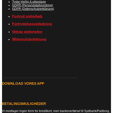
Tyske Hellig-/Lukkedage
GDPR (Persondataforordring)
GDPR (Datenschutzerklärung)
Fortryd ordre/køb
Fortrydelsesvejledning
Vetrag widerrufen
Widerrufsbelehrung
DOWNLOAD VORES APP
BETALINGSMULIGHEDER
Vi modtager ingen form for kreditkort, men bankoverførsel til Sydbank/Padborg,