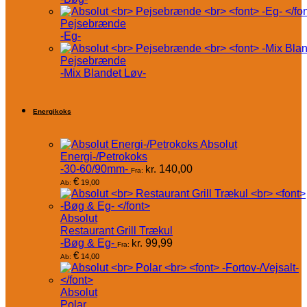
Pejsebrænde
-Eg-
Pejsebrænde
-Mix Blandet Løv-
Energikoks
Absolut
Energi-/Petrokoks
-30-60/90mm-
kr.
140,00
Fra:
€
19,00
Ab:
Absolut
Restaurant Grill Trækul
-Bøg & Eg-
kr.
99,99
Fra:
€
14,00
Ab:
Absolut
Polar