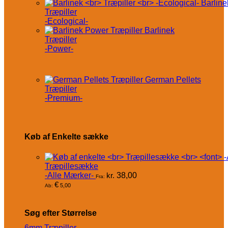
Barline
Træpiller
-Ecological-
Barlinek
Træpiller
-Power-
German Pellets
Træpiller
-Premium-
Køb af Enkelte sække
Træpillesække
-Alle Mærker-
kr.
38,00
Fra:
€
5,00
Ab:
Søg efter Størrelse
6mm Træpiller