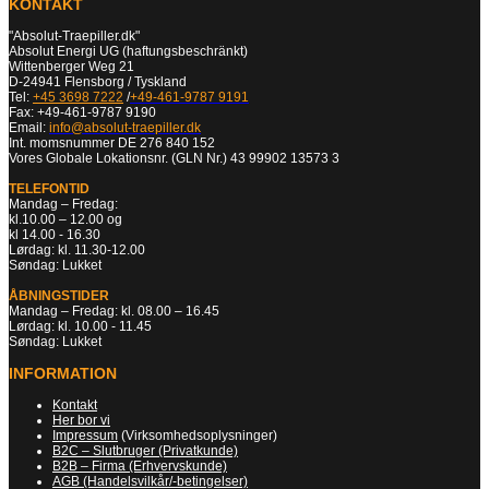
KONTAKT
"Absolut-Traepiller.dk"
Absolut Energi UG (haftungsbeschränkt)
Wittenberger Weg 21
D-24941 Flensborg / Tyskland
Tel:
+45 3698 7222
/
+49-461-9787 9191
Fax: +49-461-9787 9190
Email:
info@absolut-traepiller.dk
Int. momsnummer DE 276 840 152
Vores Globale Lokationsnr. (GLN Nr.) 43 99902 13573 3
TELEFONTID
Mandag – Fredag:
kl.10.00 – 12.00 og
kl 14.00 - 16.30
Lørdag: kl. 11.30-12.00
Søndag: Lukket
ÅBNINGSTIDER
Mandag – Fredag: kl. 08.00 – 16.45
Lørdag: kl. 10.00 - 11.45
Søndag: Lukket
INFORMATION
Kontakt
Her bor vi
Impressum
(Virksomhedsoplysninger)
B2C – Slutbruger (Privatkunde)
B2B – Firma (Erhvervskunde)
AGB (Handelsvilkår/-betingelser)