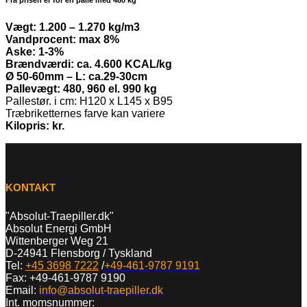
Fra prisen er for en palle med 480 kg
Vægt: 1.200 – 1.270 kg/m3
Vandprocent: max 8%
Aske: 1-3%
Brændværdi: ca. 4.600 KCAL/kg
Ø 50-60mm – L: ca.29-30cm
Pallevægt: 480, 960 el. 990 kg
Pallestør. i cm: H120 x L145 x B95
Træbriketternes farve kan varier
e
Kilopris: kr.
KONTAKT
"Absolut-Traepiller.dk"
Absolut Energi GmbH
Wittenberger Weg 21
D-24941 Flensborg / Tyskland
Tel:
+45 3698 7222
/
+49-461-9787 9191
Fax: +49-461-9787 9190
Email:
info@absolut-traepiller.dk
Int. momsnummer: