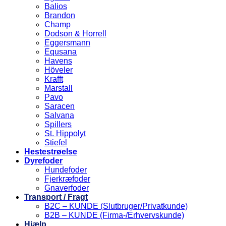
Balios
Brandon
Champ
Dodson & Horrell
Eggersmann
Equsana
Havens
Höveler
Krafft
Marstall
Pavo
Saracen
Salvana
Spillers
St. Hippolyt
Stiefel
Hestestrøelse
Dyrefoder
Hundefoder
Fjerkræfoder
Gnaverfoder
Transport / Fragt
B2C – KUNDE (Slutbruger/Privatkunde)
B2B – KUNDE (Firma-/Erhvervskunde)
Hjælp