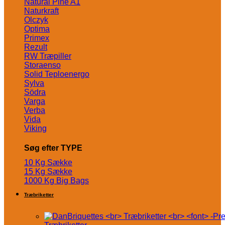
Natural Pine A1
Naturkraft
Olczyk
Optima
Primex
Rezult
RW Træpiller
Storaenso
Solid Teploenergo
Sylva
Södra
Varga
Verba
Vida
Viking
Søg efter TYPE
10 Kg Sække
15 Kg Sække
1000 Kg Big Bags
Træbriketter