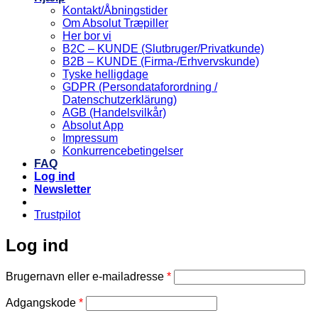
Kontakt/Åbningstider
Om Absolut Træpiller
Her bor vi
B2C – KUNDE (Slutbruger/Privatkunde)
B2B – KUNDE (Firma-/Erhvervskunde)
Tyske helligdage
GDPR (Persondataforordning /
Datenschutzerklärung)
AGB (Handelsvilkår)
Absolut App
Impressum
Konkurrencebetingelser
FAQ
Log ind
Newsletter
Trustpilot
Log ind
Påkrævet
Brugernavn eller e-mailadresse
*
Påkrævet
Adgangskode
*