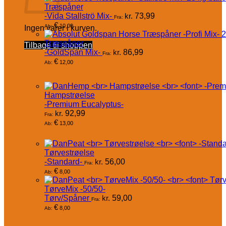
Træspåner
-Vida Stallströ Mix-
kr.
73,99
Fra:
€
10,00
Ab:
Ingen varer i kurven.
Træspåner
Tilbage til shoppen
-GoldSpan Mix-
kr.
86,99
Fra:
€
12,00
Ab:
Hampstrøelse
-Premium Eucalyptus-
kr.
92,99
Fra:
€
13,00
Ab:
Tørvestrøelse
-Standard-
kr.
56,00
Fra:
€
8,00
Ab:
TørveMix -50/50-
Tørv/Spåner
kr.
59,00
Fra:
€
8,00
Ab: