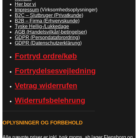
Her bor vi
Impressum
(Virksomhedsoplysninger)
B2C – Slutbruger (Privatkunde)
B2B – Firma (Erhvervskunde)
Tyske Hellig-/Lukkedage
AGB (Handelsvilkår/-betingelser)
GDPR (Persondataforordring)
GDPR (Datenschutzerklärung)
Fortryd ordre/køb
Fortrydelsesvejledning
Vetrag widerrufen
Widerrufsbelehrung
OPLYSNINGER OG FORBEHOLD
Alle nævnte priser er inkl. tysk moms, ab lager Flensborg og