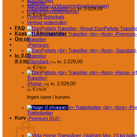
Absolut App
Træpiller
Impressum (Virksomhedsoplysninger)
-Standard- (Industri)
kr.
2.029,00
Fra:
Konkurrencebetingelser
€
278,00
Ab:
Fortryd ordre/køb
Vertrag widerrufen
FAQ
DanPellets Træpille
Kontakt│Åbningstider
Om os
Træpiller
-Premium-
kr.
0,00
Træpiller
€
(
0,00
-Standard-
)
kr.
2.029,00
Fra:
€
278,00
Ab:
Træpiller
-Horse-
kr.
2.029,00
Fra:
€
278,00
Ab:
Ingen varer i kurven.
Tilbage til shoppen
Træbriketter
Kurv
-Premium RUF-