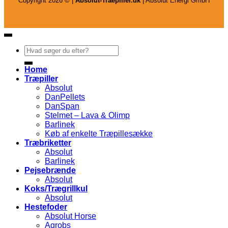
Copyright 2026 © |
Absolut-Traepiller.dk
| Absolut Energi GmbH
Søg
efter:
Home
Træpiller
Absolut
DanPellets
DanSpan
Stelmet – Lava & Olimp
Barlinek
Køb af enkelte Træpillesække
Træbriketter
Absolut
Barlinek
Pejsebrænde
Absolut
Koks/Trægrillkul
Absolut
Hestefoder
Absolut Horse
Agrobs