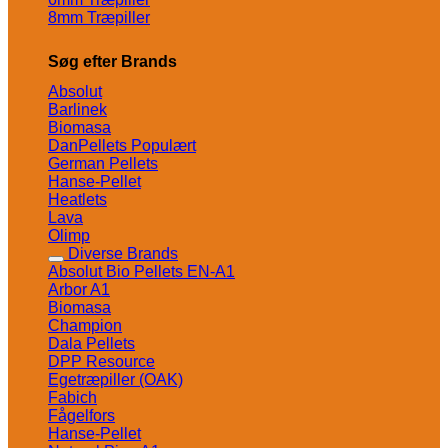
8mm Træpiller
Søg efter Brands
Absolut
Barlinek
Biomasa
DanPellets
German Pellets
Hanse-Pellet
Heatlets
Lava
Olimp
Diverse Brands
Absolut Bio Pellets EN-A1
Arbor A1
Biomasa
Champion
Dala Pellets
DPP Resource
Egetræpiller (OAK)
Fabich
Fågelfors
Hanse-Pellet