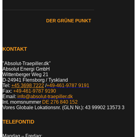
DER GRÜNE PUNKT
KONTAKT
"Absolut-Traepiller.dk"
Absolut Energi GmbH
Wittenberger Weg 21
D-24941 Flensborg / Tyskland
Tel:
+45 3698 7222
/
+49-461-9787 9191
Fax:
+49-461-9787 9190
Email:
info@absolut-traepiller.dk
Int. momsnummer
DE 276 840 152
Vores Globale Lokationsnr. (GLN Nr.): 43 99902 13573 3
TELEFONTID
Mandag – Fredag: